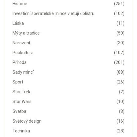
Historie
(251)
Investiční sběratelské mince v etuji / blistru
(102)
Láska
(11)
Mýty a tradice
(50)
Narození
(30)
Popkultura
(107)
Příroda
(201)
Sady mincí
(88)
Sport
(26)
Star Trek
(2)
Star Wars
(10)
Svatba
(8)
Světový design
(16)
Technika
(28)