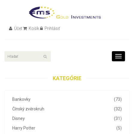
Účet
Košík
Prihlásiť
Toggle
navigati
KATEGÓRIE
Bankovky
(73)
Čínský zvěrokruh
(32)
Disney
(31)
Harry Potter
(5)