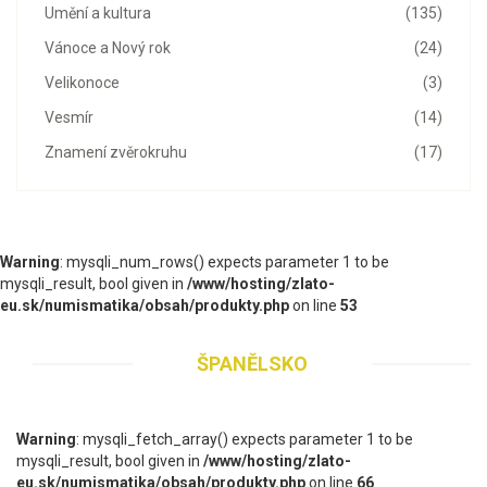
Umění a kultura
(135)
Vánoce a Nový rok
(24)
Velikonoce
(3)
Vesmír
(14)
Znamení zvěrokruhu
(17)
Warning
: mysqli_num_rows() expects parameter 1 to be
mysqli_result, bool given in
/www/hosting/zlato-
eu.sk/numismatika/obsah/produkty.php
on line
53
ŠPANĚLSKO
Warning
: mysqli_fetch_array() expects parameter 1 to be
mysqli_result, bool given in
/www/hosting/zlato-
eu.sk/numismatika/obsah/produkty.php
on line
66