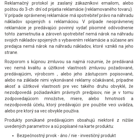
Reklamačný protokol je zaslaný zákazníkovi emailom, alebo
poštou do 3-ch dní od prijatia reklamácie (reklamovaného tovaru).
V prípade oprávnenej reklamácie má spotrebiteľ právo na náhradu
nákladov spojených s reklamáciou. V prípade neoprávnenej
reklamácie je predávajúci povinný vydať písomné odôvodnenie
tohto zamietnutia a zároveň spotrebiteľ nemá nárok na náhradu
svojich nákladov spojených s vybavením reklamácie a súčasne ani
predajca nemá nárok na náhradu nákladov, ktoré vznikli na jeho
strane.
Rozporom s kúpnou zmluvou sa najmä rozumie, že predávaná
vec nemá kvalitu a úžitkové vlastnosti zmluvou požadované,
predávajúcim, výrobcom , alebo jeho zástupcom popisované,
alebo na základe nimi vykonávané reklamy očakávané, prípadne
akosť a úžitkové vlastnosti pre vec takého druhu obvyklé, že
nezodpovedá požiadavkám právnych predpisov, nie je v tomu
zodpovedajúcom množstve, miere, alebo hmotnosti a
nezodpovedá účelu, ktorý predávajúci pre použitie veci uvádza,
alebo pre ktorý sa vec obvykle používa.
Produkty ponúkané predávajúcim obsahujú niektoré z nižšie
uvedených parametrov a sú popísané na karte produktu:
Bezpečnostný prvok - áno / nie - investičný produkt