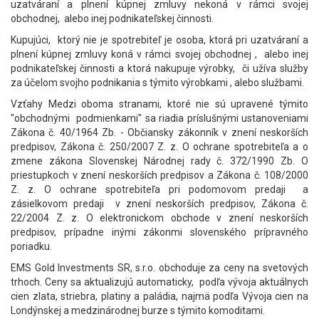
uzatváraní a plnení kúpnej zmluvy nekoná v rámci svojej
obchodnej, alebo inej podnikateľskej činnosti.
Kupujúci, ktorý nie je spotrebiteľ je osoba, ktorá pri uzatváraní a
plnení kúpnej zmluvy koná v rámci svojej obchodnej , alebo inej
podnikateľskej činnosti a ktorá nakupuje výrobky, či užíva služby
za účelom svojho podnikania s týmito výrobkami , alebo službami.
Vzťahy Medzi oboma stranami, ktoré nie sú upravené týmito
"obchodnými podmienkami" sa riadia príslušnými ustanoveniami
Zákona č. 40/1964 Zb. - Občiansky zákonník v znení neskorších
predpisov, Zákona č. 250/2007 Z. z. O ochrane spotrebiteľa a o
zmene zákona Slovenskej Národnej rady č. 372/1990 Zb. O
priestupkoch v znení neskorších predpisov a Zákona č. 108/2000
Z. z. O ochrane spotrebiteľa pri podomovom predaji a
zásielkovom predaji v znení neskorších predpisov, Zákona č.
22/2004 Z. z. O elektronickom obchode v znení neskorších
predpisov, prípadne inými zákonmi slovenského prípravného
poriadku.
EMS Gold Investments SR, s.r.o. obchoduje za ceny na svetových
trhoch. Ceny sa aktualizujú automaticky, podľa vývoja aktuálnych
cien zlata, striebra, platiny a paládia, najmä podľa Vývoja cien na
Londýnskej a medzinárodnej burze s týmito komoditami.