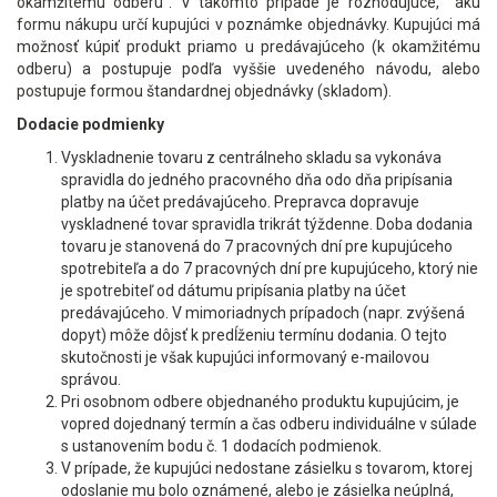
okamžitému odberu". V takomto prípade je rozhodujúce, akú
formu nákupu určí kupujúci v poznámke objednávky. Kupujúci má
možnosť kúpiť produkt priamo u predávajúceho (k okamžitému
odberu) a postupuje podľa vyššie uvedeného návodu, alebo
postupuje formou štandardnej objednávky (skladom).
Dodacie podmienky
Vyskladnenie tovaru z centrálneho skladu sa vykonáva
spravidla do jedného pracovného dňa odo dňa pripísania
platby na účet predávajúceho. Prepravca dopravuje
vyskladnené tovar spravidla trikrát týždenne. Doba dodania
tovaru je stanovená do 7 pracovných dní pre kupujúceho
spotrebiteľa a do 7 pracovných dní pre kupujúceho, ktorý nie
je spotrebiteľ od dátumu pripísania platby na účet
predávajúceho. V mimoriadnych prípadoch (napr. zvýšená
dopyt) môže dôjsť k predĺženiu termínu dodania. O tejto
skutočnosti je však kupujúci informovaný e-mailovou
správou.
Pri osobnom odbere objednaného produktu kupujúcim, je
vopred dojednaný termín a čas odberu individuálne v súlade
s ustanovením bodu č. 1 dodacích podmienok.
V prípade, že kupujúci nedostane zásielku s tovarom, ktorej
odoslanie mu bolo oznámené, alebo je zásielka neúplná,