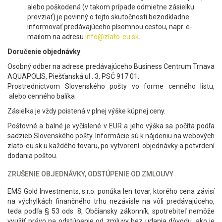
alebo poškodená (v takom prípade odmietne zásielku
prevziať) je povinný o tejto skutočnosti bezodkladne
informovať predávajúceho písomnou cestou, napr. e-
mailom na adresu
info@zlato-eu.sk
.
Doručenie objednávky
Osobný odber na adrese predávajúceho Business Centrum Trnava
AQUAPOLIS, Piešťanská ul . 3, PSČ 917 01.
Prostredníctvom Slovenského pošty vo forme cenného listu,
alebo cenného balíka
Zásielka je vždy poistená v plnej výške kúpnej ceny.
Poštovné a balné je vyčíslené v EUR a jeho výška sa počíta podľa
sadzieb Slovenského pošty. Informácie sú k nájdeniu na webových
zlato-eu.sk u každého tovaru, po vytvorení objednávky a potvrdení
dodania poštou.
ZRUŠENIE OBJEDNÁVKY, ODSTÚPENIE OD ZMLOUVY
EMS Gold Investments, s.r.o. ponúka len tovar, ktorého cena závisí
na výchylkách finančného trhu nezávisle na vôli predávajúceho,
teda podľa § 53 ods. 8, Občiansky zákonník, spotrebiteľ nemôže
využiť právo na odstúpenie od zmluvy bez udania dôvodu, ako je