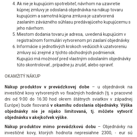
Ak nie je kupujúcim spotrebiteľ, návrhom na uzavretie
kúpnej zmluvy je odoslaná objednávka na nákup tovaru
kupujúcim a samotná kúpna zmluva je uzatvorená
zaslaním záväzného súhlasu predávajúceho kupujúcemu s
jeho návrhom.
Miestom dodania tovaru je adresa, uvedená kupujúcim v
registračnom formulári vytvorenom pri zaslaní objednávky.
Informácie o jednotlivých krokoch vedúcich k uzatvoreniu
zmluvy sú zrejmé z týchto obchodných podmienok.
Kupujúci má možnosť pred vlastným odoslaním objednávky
túto skontrolovať , prípadne ju zrušiť, alebo opraviť.
OKAMŽITÝ NÁKUP
Nákup produktov v prevádzkovej dobe
– u objednávok na
investičné kovy vytvorených vo fixačných hodinách (tj. v pracovné
dni od 9:00 do 16:30 hod okrem štátnych sviatkov v západnej
Európe) bude fixovaná
v okamihu odoslania objednávky. Výška
objednávky nie je nijako limitovaná, tj. môžete vytvoriť
objednávku v akejkoľvek výške.
Nákup produktov mimo prevádzkovú dobu
– Objednávky na
investičné kovy, ktorých hodnota nepresiahne 2300, - eur sú