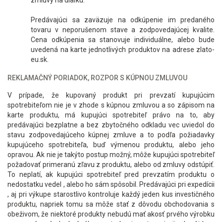
zmluvy na diaľku.
Predávajúci sa zaväzuje na odkúpenie im predaného
tovaru v neporušenom stave a zodpovedajúcej kvalite.
Cena odkúpenia sa stanovuje individuálne, alebo bude
uvedená na karte jednotlivých produktov na adrese zlato-
eu.sk.
REKLAMAČNÝ PORIADOK, ROZPOR S KÚPNOU ZMLUVOU
V prípade, že kupovaný produkt pri prevzatí kupujúcim
spotrebiteľom nie je v zhode s kúpnou zmluvou a so zápisom na
karte produktu, má kupujúci spotrebiteľ právo na to, aby
predávajúci bezplatne a bez zbytočného odkladu vec uviedol do
stavu zodpovedajúceho kúpnej zmluve a to podľa požiadavky
kupujúceho spotrebiteľa, buď výmenou produktu, alebo jeho
opravou. Ak nie je takýto postup možný, môže kupujúci spotrebiteľ
požadovať primeranú zľavu z produktu, alebo od zmluvy odstúpiť.
To neplatí, ak kupujúci spotrebiteľ pred prevzatím produktu o
nedostatku vedel , alebo ho sám spôsobil. Predávajúci pri expedícii
, aj pri výkupe starostlivo kontroluje každý jeden kus investičného
produktu, napriek tomu sa môže stať z dôvodu obchodovania s
obeživom, že niektoré produkty nebudú mať akosť prvého výrobku