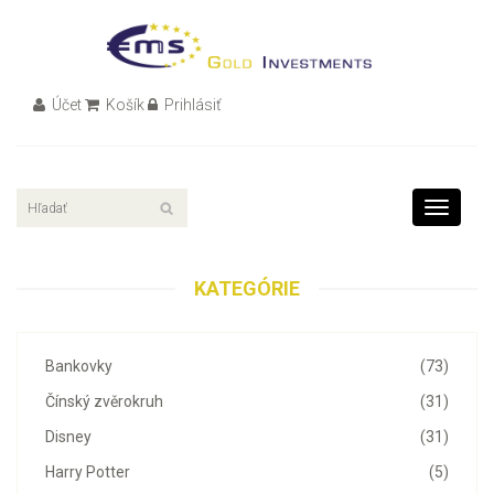
Účet
Košík
Prihlásiť
Toggle
navigati
KATEGÓRIE
Bankovky
(73)
Čínský zvěrokruh
(31)
Disney
(31)
Harry Potter
(5)