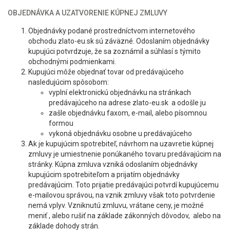
OBJEDNÁVKA A UZATVORENIE KÚPNEJ ZMLUVY
Objednávky podané prostredníctvom internetového
obchodu zlato-eu.sk sú záväzné. Odoslaním objednávky
kupujúci potvrdzuje, že sa zoznámil a súhlasí s týmito
obchodnými podmienkami.
Kupujúci môže objednať tovar od predávajúceho
nasledujúcim spôsobom:
vyplní elektronickú objednávku na stránkach
predávajúceho na adrese zlato-eu.sk a odošle ju
zašle objednávku faxom, e-mail, alebo písomnou
formou
vykoná objednávku osobne u predávajúceho
Ak je kupujúcim spotrebiteľ, návrhom na uzavretie kúpnej
zmluvy je umiestnenie ponúkaného tovaru predávajúcim na
stránky. Kúpna zmluva vzniká odoslaním objednávky
kupujúcim spotrebiteľom a prijatím objednávky
predávajúcim. Toto prijatie predávajúci potvrdí kupujúcemu
e-mailovou správou, na vznik zmluvy však toto potvrdenie
nemá vplyv. Vzniknutú zmluvu, vrátane ceny, je možné
meniť , alebo rušiť na základe zákonných dôvodov, alebo na
základe dohody strán.