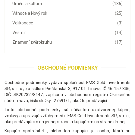
Umění a kultura
(136)
Vánoce a Nový rok
(25)
Velikonoce
(3)
Vesmír
(14)
Znamení zvěrokruhu
(17)
OBCHODNÉ PODMIENKY
Obchodné podmienky vydáva spoločnost EMS Gold Investments
SR, s. r. o., zo sídlom Piešťanská 3, 917 01 Trnava, IČ 46 157 336,
DIČ: SK2023278147, zapísaná v obchodnom registru Okresného
súdu Trnava, číslo složky : 27591/T, jakožto prodávající.
Tieto obchodné podmienky sú súčasťou uzatvorenej kúpnej
zmluvy a upravujú vzťahy medzi EMS Gold Investments SR, s. r. o ,
ako predávajúcim na jednej strane a kupujúcim na strane druhej.
Kupujúci spotrebiteľ , alebo len kupujúci je osoba, ktorá pri