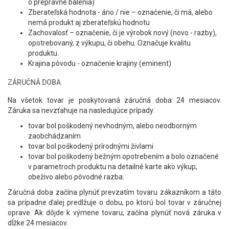
o prepravné balenia)
Zberateľská hodnota - áno / nie – označenie, či má, alebo
nemá produkt aj zberateľskú hodnotu
Zachovalosť – označenie, či je výrobok nový (novo - razby),
opotrebovaný, z výkupu, či obehu. Označuje kvalitu
produktu.
Krajina pôvodu - označenie krajiny (eminent)
ZÁRUČNÁ DOBA
Na všetok tovar je poskytovaná záručná doba 24 mesiacov.
Záruka sa nevzťahuje na nasledujúce prípady:
tovar bol poškodený nevhodným, alebo neodborným
zaobchádzaním
tovar bol poškodený prírodnými živlami
tovar bol poškodený bežným opotrebením a bolo označené
v parametroch produktu na detailné karte ako výkup,
obeživo alebo pôvodné razba.
Záručná doba začína plynúť prevzatím tovaru zákazníkom a táto
sa prípadne ďalej predlžuje o dobu, po ktorú bol tovar v záručnej
oprave. Ak dôjde k výmene tovaru, začína plynúť nová záruka v
dĺžke 24 mesiacov.