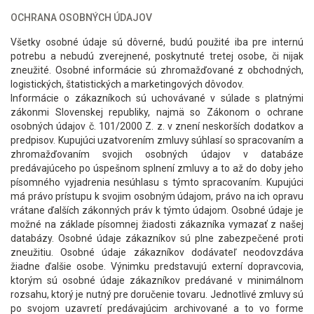
OCHRANA OSOBNÝCH ÚDAJOV
Všetky osobné údaje sú dôverné, budú použité iba pre internú
potrebu a nebudú zverejnené, poskytnuté tretej osobe, či nijak
zneužité. Osobné informácie sú zhromažďované z obchodných,
logistických, štatistických a marketingových dôvodov.
Informácie o zákazníkoch sú uchovávané v súlade s platnými
zákonmi Slovenskej republiky, najmä so Zákonom o ochrane
osobných údajov č. 101/2000 Z. z. v znení neskorších dodatkov a
predpisov. Kupujúci uzatvorením zmluvy súhlasí so spracovaním a
zhromažďovaním svojich osobných údajov v databáze
predávajúceho po úspešnom splnení zmluvy a to až do doby jeho
písomného vyjadrenia nesúhlasu s týmto spracovaním. Kupujúci
má právo prístupu k svojim osobným údajom, právo na ich opravu
vrátane ďalších zákonných práv k týmto údajom. Osobné údaje je
možné na základe písomnej žiadosti zákazníka vymazať z našej
databázy. Osobné údaje zákazníkov sú plne zabezpečené proti
zneužitiu. Osobné údaje zákazníkov dodávateľ neodovzdáva
žiadne ďalšie osobe. Výnimku predstavujú externí dopravcovia,
ktorým sú osobné údaje zákazníkov predávané v minimálnom
rozsahu, ktorý je nutný pre doručenie tovaru. Jednotlivé zmluvy sú
po svojom uzavretí predávajúcim archivované a to vo forme