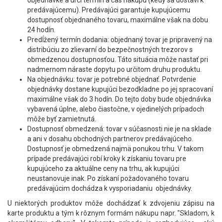
objednávke a určí termín a čas nákupu (kedy sa dostaví k
predávajúcemu). Predávajúci garantuje kupujúcemu
dostupnosť objednaného tovaru, maximálne však na dobu
24 hodín.
Predĺžený termín dodania: objednaný tovar je pripravený na
distribúciu zo zlievarní do bezpečnostných trezorov s
obmedzenou dostupnosťou. Táto situácia môže nastať pri
nadmernom náraste dopytu po určitom druhu produktu.
Na objednávku: tovar je potrebné objednať. Potvrdenie
objednávky dostane kupujúci bezodkladne po jej spracovaní
maximálne však do 3 hodín. Do tejto doby bude objednávka
vybavená úplne, alebo čiastočne, v ojedinelých prípadoch
môže byť zamietnutá.
Dostupnosť obmedzená: tovar v súčasnosti nie je na sklade
a ani v dosahu obchodných partnerov predávajúceho.
Dostupnosť je obmedzená najmä ponukou trhu. V takom
prípade predávajúci robí kroky k získaniu tovaru pre
kupujúceho za aktuálne ceny na trhu, ak kupujúci
neustanovuje inak. Po získaní požadovaného tovaru
predávajúcim dochádza k vysporiadaniu objednávky.
U niektorých produktov môže dochádzať k zdvojeniu zápisu na
karte produktu a tým k rôznym formám nákupu napr. "Skladom, k