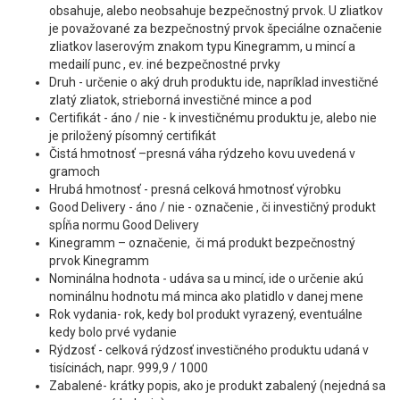
obsahuje, alebo neobsahuje bezpečnostný prvok. U zliatkov
je považované za bezpečnostný prvok špeciálne označenie
zliatkov laserovým znakom typu Kinegramm, u mincí a
medailí punc , ev. iné bezpečnostné prvky
Druh - určenie o aký druh produktu ide, napríklad investičné
zlatý zliatok, strieborná investičné mince a pod
Certifikát - áno / nie - k investičnému produktu je, alebo nie
je priložený písomný certifikát
Čistá hmotnosť –presná váha rýdzeho kovu uvedená v
gramoch
Hrubá hmotnosť - presná celková hmotnosť výrobku
Good Delivery - áno / nie - označenie , či investičný produkt
spĺňa normu Good Delivery
Kinegramm – označenie, či má produkt bezpečnostný
prvok Kinegramm
Nominálna hodnota - udáva sa u mincí, ide o určenie akú
nominálnu hodnotu má minca ako platidlo v danej mene
Rok vydania- rok, kedy bol produkt vyrazený, eventuálne
kedy bolo prvé vydanie
Rýdzosť - celková rýdzosť investičného produktu udaná v
tisícinách, napr. 999,9 / 1000
Zabalené- krátky popis, ako je produkt zabalený (nejedná sa