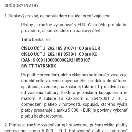
SPÔSOBY PLATBY
1. Bankový prevod, alebo vkladom na účet predávajúceho.
Platby je možné vykonávať v EUR. Číslo účtu pre platbu
prevodom, alebo vkladom na bankový účet:
Tatra banka, a.s.
ČÍSLO ÚČTU: 292 185 8107/1100 pro EUR
ČÍSLO ÚČTU: 282 181 8538/1100 pro Kč
IBAN: SK0911000000002921858107
SWIFT
TATRSKBX
Pri platbe prevodom, alebo vkladom sa kupujúci zaväzuje
uhradiť celkovú cenu objednaného produktu do dátumu
splatnosti, uvedenej na zaslanej faktúre, t. j. do dvoch dní
od zaslania faktúry. Faktúra je zaslaná kupujúcemu e-
mailom. V súlade so Zákonom č. 254/2001 Z. z., O
obmedzení platieb v hotovosti, kupujúci, ktorého výška
platby presahuje čiastku 5 000, - EUR, je povinný vykonať
platbu bezhotovostne.
2. Platbu je možné vykonávať aj hotovostne, pričom výška platby
nepresiahne sumu 5 000, - EUR. Hotovostné platby je potrebné