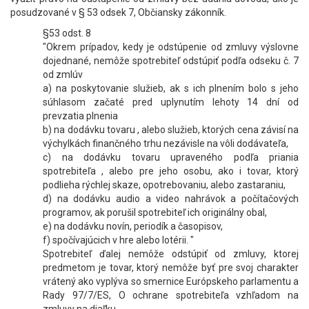
posudzované v § 53 odsek 7, Občiansky zákonník.
§53 odst. 8
"Okrem prípadov, kedy je odstúpenie od zmluvy výslovne
dojednané, nemôže spotrebiteľ odstúpiť podľa odseku č. 7
od zmlúv
a) na poskytovanie služieb, ak s ich plnením bolo s jeho
súhlasom začaté pred uplynutím lehoty 14 dní od
prevzatia plnenia
b) na dodávku tovaru , alebo služieb, ktorých cena závisí na
výchylkách finančného trhu nezávisle na vôli dodávateľa,
c) na dodávku tovaru upraveného podľa priania
spotrebiteľa , alebo pre jeho osobu, ako i tovar, ktorý
podlieha rýchlej skaze, opotrebovaniu, alebo zastaraniu,
d) na dodávku audio a video nahrávok a počítačových
programov, ak porušil spotrebiteľ ich originálny obal,
e) na dodávku novín, periodík a časopisov,
f) spočívajúcich v hre alebo lotérii. "
Spotrebiteľ ďalej nemôže odstúpiť od zmluvy, ktorej
predmetom je tovar, ktorý nemôže byť pre svoj charakter
vrátený ako vyplýva so smernice Európskeho parlamentu a
Rady 97/7/ES, O ochrane spotrebiteľa vzhľadom na