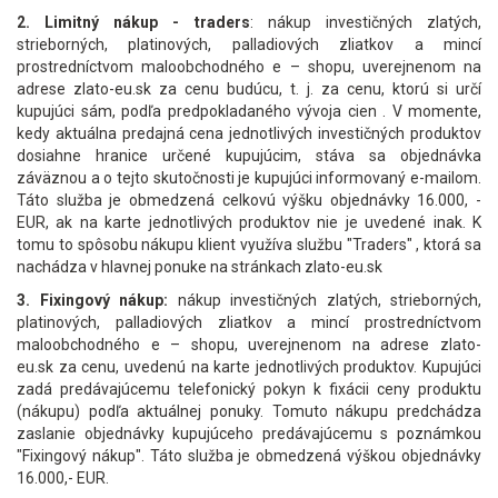
2. Limitný nákup - traders
: nákup investičných zlatých,
strieborných, platinových, palladiových zliatkov a mincí
prostredníctvom maloobchodného e – shopu, uverejnenom na
adrese zlato-eu.sk za cenu budúcu, t. j. za cenu, ktorú si určí
kupujúci sám, podľa predpokladaného vývoja cien . V momente,
kedy aktuálna predajná cena jednotlivých investičných produktov
dosiahne hranice určené kupujúcim, stáva sa objednávka
záväznou a o tejto skutočnosti je kupujúci informovaný e-mailom.
Táto služba je obmedzená celkovú výšku objednávky 16.000, -
EUR, ak na karte jednotlivých produktov nie je uvedené inak. K
tomu to spôsobu nákupu klient využíva službu "Traders" , ktorá sa
nachádza v hlavnej ponuke na stránkach zlato-eu.sk
3. Fixingový nákup:
nákup investičných zlatých, strieborných,
platinových, palladiových zliatkov a mincí prostredníctvom
maloobchodného e – shopu, uverejnenom na adrese zlato-
eu.sk za cenu, uvedenú na karte jednotlivých produktov. Kupujúci
zadá predávajúcemu telefonický pokyn k fixácii ceny produktu
(nákupu) podľa aktuálnej ponuky. Tomuto nákupu predchádza
zaslanie objednávky kupujúceho predávajúcemu s poznámkou
"Fixingový nákup". Táto služba je obmedzená výškou objednávky
16.000,- EUR.