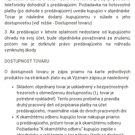
telefonicky dohodnúť s predávajúcim. Požiadavka na hotovostné
platby (po dohode s predávajúcim) uvedie kupujúci v objednávke.
Tovar je následne dodaný kupujúcemu v súlade s jeho
dostupnosťou (viď. nižšie - Dostupnosť tovaru).
3. Ak predávajúci v lehote splatnosti nedostane od kupujúceho
úhradu na svoj účet, bude objednávka považovaná za zrušenú,
pričom nie je dotknuté právo predávajúceho na náhradu
vzniknutej škody.
DOSTUPNOSŤ TOVARU
O dostupnosti tovaru je zápis priamo na karte jednotlivých
produktov na stránkach zlato-eu.sk.Význam zápisu je nasledovný:
Skladom: objednaný tovar je uskladnený v bezpečnostných
trezoroch s obmedzenou dostupnosťou (t.j. tovar je
potrebné vyskladniť). Tento proces prebieha z pravidla
druhý pracovný deň od pripísania platby na účet
predávajúceho, maximálne však do dvoch pracovných dní.
K okamžitému odberu: kupujúci tovar nakupuje priamo
u predávajúceho, pričom tovar je k okamžitému odberu.
Požiadavka "K okamžitého odberu" kupujúci zapíše v