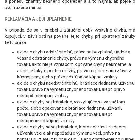
a ponesú známky bežného opotrebenia a to najmä, ak pôjde o
skôr razené mince.
REKLAMÁCIA A JEJÍ UPLATNENIE
V prípade, že sa v priebehu záručnej doby vyskytne chyba, má
kupujúci, v závislosti na povahe tejto chyby, pri uplatnení záruky
tieto práva:
ak ide o chybu odstrániteľnú, právo na bezplatné, riadne a
včasné odstránenie chyby, právo na výmenu chybného
tovaru, ak to nie je vzhľadom k povahe chyby neúmerné a
ak nie je takýto postup možný, právo na primeranú zľavu z
kúpnej ceny, alebo právo odstúpiť od kúpnej zmluvy
ak ide o chybu neodstrániteľnú, brániace riadnemu užívaniu
tovaru, právo na výmenu chybného tovaru, alebo právo
odstúpiť od kúpnej zmluvy
ak ide o chyby odstrániteľné, vyskytujúce sa vo väčšom
počte, alebo opakovane a brániace riadnemu užívaniu
tovaru, právo na výmenu chybného tovaru, alebo
odstúpenie od kúpnej zmluvy
ak ide o chyby neodstrániteľné, ktoré nebránia riadnemu
užívaniu veci a ak nepožaduje výmenu veci, právo na
primeranú zľavu z kúpnej ceny , alebo odstúpenie od kúpnej