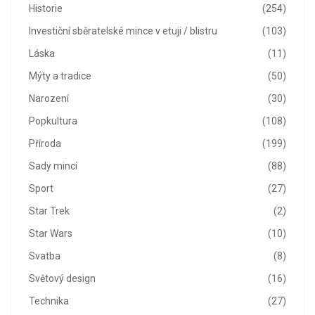
Historie
(254)
Investiční sběratelské mince v etuji / blistru
(103)
Láska
(11)
Mýty a tradice
(50)
Narození
(30)
Popkultura
(108)
Příroda
(199)
Sady mincí
(88)
Sport
(27)
Star Trek
(2)
Star Wars
(10)
Svatba
(8)
Světový design
(16)
Technika
(27)