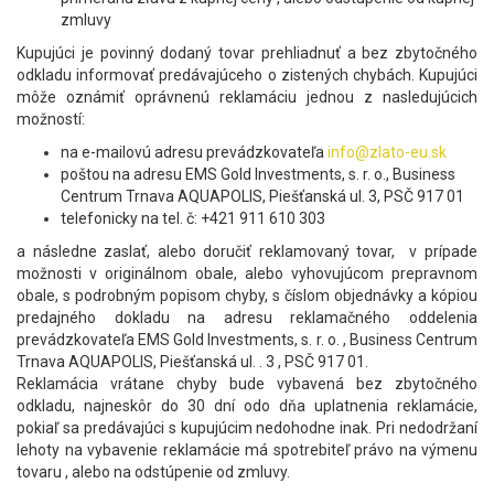
zmluvy
Kupujúci je povinný dodaný tovar prehliadnuť a bez zbytočného
odkladu informovať predávajúceho o zistených chybách. Kupujúci
môže oznámiť oprávnenú reklamáciu jednou z nasledujúcich
možností:
na e-mailovú adresu prevádzkovateľa
info@zlato-eu.sk
poštou na adresu EMS Gold Investments, s. r. o., Business
Centrum Trnava AQUAPOLIS, Piešťanská ul. 3, PSČ 917 01
telefonicky na tel. č: +421 911 610 303
a následne zaslať, alebo doručiť reklamovaný tovar, v prípade
možnosti v originálnom obale, alebo vyhovujúcom prepravnom
obale, s podrobným popisom chyby, s číslom objednávky a kópiou
predajného dokladu na adresu reklamačného oddelenia
prevádzkovateľa EMS Gold Investments, s. r. o. , Business Centrum
Trnava AQUAPOLIS, Piešťanská ul. . 3 , PSČ 917 01.
Reklamácia vrátane chyby bude vybavená bez zbytočného
odkladu, najneskôr do 30 dní odo dňa uplatnenia reklamácie,
pokiaľ sa predávajúci s kupujúcim nedohodne inak. Pri nedodržaní
lehoty na vybavenie reklamácie má spotrebiteľ právo na výmenu
tovaru , alebo na odstúpenie od zmluvy.