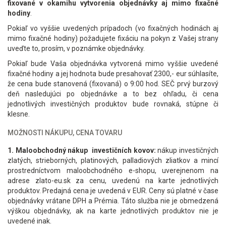
fixované v okamihu vytvorenia objednávky aj mimo fixačné
hodiny
.
Pokiaľ vo vyššie uvedených prípadoch (vo fixačných hodinách aj
mimo fixačné hodiny) požadujete fixáciu na pokyn z Vašej strany
uveďte to, prosím, v poznámke objednávky.
Pokiaľ bude Vaša objednávka vytvorená mimo vyššie uvedené
fixačné hodiny a jej hodnota bude presahovať 2300,- eur súhlasíte,
že cena bude stanovená (fixovaná) o 9:00 hod. SEČ prvý burzový
deň nasledujúci po objednávke a to bez ohľadu, či cena
jednotlivých investičných produktov bude rovnaká, stúpne či
klesne.
MOŽNOSTI NÁKUPU, CENA TOVARU
1. Maloobchodný nákup investičních kovov:
nákup investičných
zlatých, strieborných, platinových, palladiových zliatkov a mincí
prostredníctvom maloobchodného e-shopu, uverejnenom na
adrese zlato-eu.sk za cenu, uvedenú na karte jednotlivých
produktov. Predajná cena je uvedená v EUR. Ceny sú platné v čase
objednávky vrátane DPH a Prémia. Táto služba nie je obmedzená
výškou objednávky, ak na karte jednotlivých produktov nie je
uvedené inak.