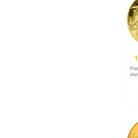
1
Pope
zlat