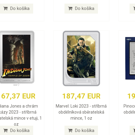
Do košíka
Do košíka
167,37 EUR
187,47 EUR
19
diana Jones a chrám
Marvel: Loki 2023 - stříbrná
Pinocc
kázy 2023 - stříbrná
obdélníková sběratelská
obdél
telská mince v etuji, 1
mince, 1 oz
oz
Do košíka
Do košíka