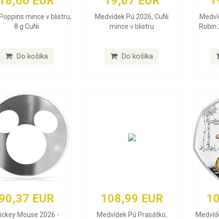
18,66 EUR
19,07 EUR
1
Poppins mince v blistru,
Medvídek Pú 2026, CuNi
Medví
8 g CuNi
mince v blistru
Robin 
Do košíka
Do košíka
90,37 EUR
108,99 EUR
10
ickey Mouse 2026 -
Medvídek Pú Prasátko,
Medvíde