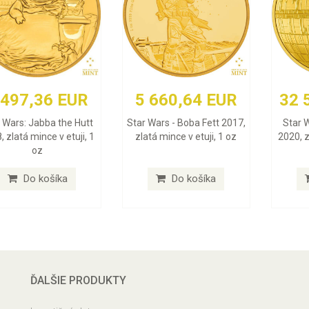
 497,36 EUR
5 660,64 EUR
32 
 Wars: Jabba the Hutt
Star Wars - Boba Fett 2017,
Star 
, zlatá mince v etuji, 1
zlatá mince v etuji, 1 oz
2020, z
oz
Do košíka
Do košíka
ĎALŠIE PRODUKTY