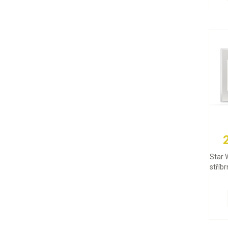
Star 
stříb