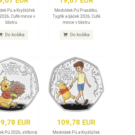
9,07 EUR
19,07 EUR
dek Pú a Kryštůfek
Medvídek Pú Prasátko,
2026, CuNi mince v
Tygřík a Ijáček 2026, CuNi
blistru
mince v blistru
Do košíka
Do košíka
9,78 EUR
109,78 EUR
k Pú 2026, stříbrná
Medvídek Pú a Kryštůfek