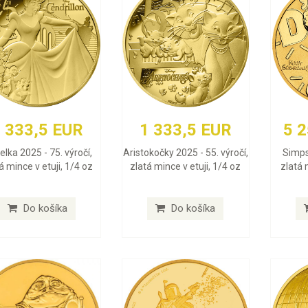
 333,5 EUR
1 333,5 EUR
5 
lka 2025 - 75. výročí,
Aristokočky 2025 - 55. výročí,
Simps
á mince v etuji, 1/4 oz
zlatá mince v etuji, 1/4 oz
zlatá 
Do košíka
Do košíka