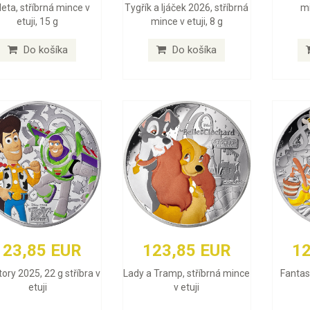
uleta, stříbrná mince v
Tygřík a Ijáček 2026, stříbrná
mi
etuji, 15 g
mince v etuji, 8 g
Do košíka
Do košíka
123,85 EUR
123,85 EUR
12
ory 2025, 22 g stříbra v
Lady a Tramp, stříbrná mince
Fantas
etuji
v etuji