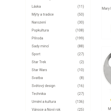
Láska
(11)
Mary 
Mýty a tradice
(50)
Narození
(30)
Popkultura
(108)
Příroda
(199)
Sady mincí
(88)
Sport
(27)
Star Trek
(2)
Star Wars
(10)
Svatba
(8)
Světový design
(16)
Technika
(27)
Umění a kultura
(136)
M
Vánoce a Nový rok
(25)