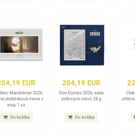
204,19 EUR
204,19 EUR
22
Wars: Mandolirian 2026,
Slon Dumbo 2026, sada
Chibi
rná obdélníková mince v
stříbrných mincí, 28 g
stříbrn
etuji, 1 oz
Do košíka
Do košíka