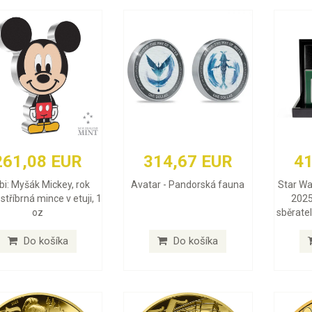
261,08 EUR
314,67 EUR
41
bi: Myšák Mickey, rok
Avatar - Pandorská fauna
Star War
stříbrná mince v etuji, 1
2025
oz
sběratel
Do košíka
Do košíka