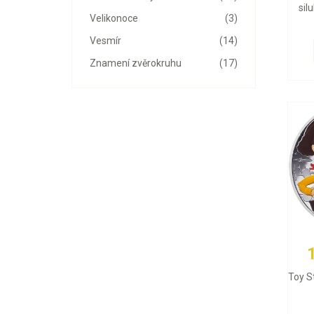
sil
Velikonoce
(3)
Vesmír
(14)
Znamení zvěrokruhu
(17)
Toy St