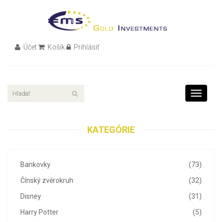
Účet
Košík
Prihlásiť
Toggle
navigati
KATEGÓRIE
Bankovky
(73)
Čínský zvěrokruh
(32)
Disney
(31)
Harry Potter
(5)