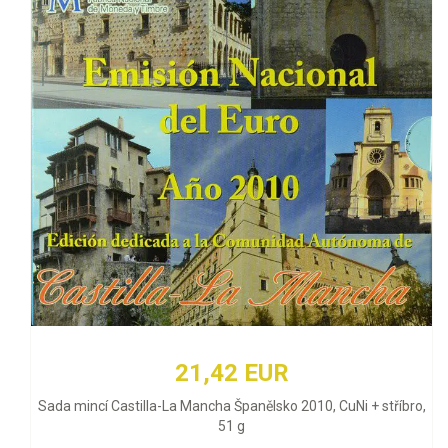
21,42 EUR
Sada mincí Castilla-La Mancha Španělsko 2010, CuNi + stříbro,
51 g