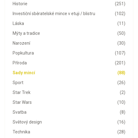
Historie
(251)
Investiční sběratelské mince v etuji / blistru
(102)
Láska
(11)
Mýty a tradice
(50)
Narození
(30)
Popkultura
(107)
Příroda
(201)
Sady mincí
(88)
Sport
(26)
Star Trek
(2)
Star Wars
(10)
Svatba
(8)
Světový design
(16)
Technika
(28)