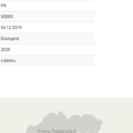
PN
50000
04.12.2019
Dostupné
2020
v blistru
Trnava, Piešťanská 3