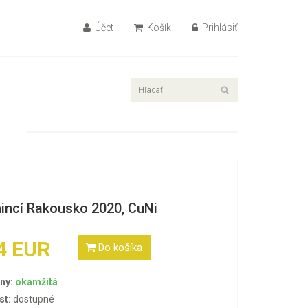
Účet
Košík
Prihlásiť
incí Rakousko 2020, CuNi
4 EUR
Do košíka
ny:
okamžitá
st:
dostupné