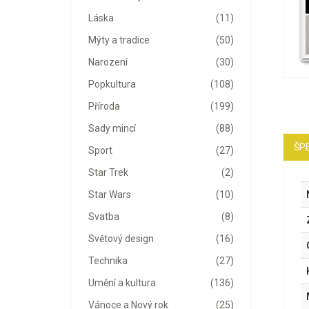
Láska
(11)
Mýty a tradice
(50)
Narození
(30)
Popkultura
(108)
Příroda
(199)
Sady mincí
(88)
ŠPE
Sport
(27)
Star Trek
(2)
Star Wars
(10)
Svatba
(8)
Světový design
(16)
Technika
(27)
Umění a kultura
(136)
Vánoce a Nový rok
(25)