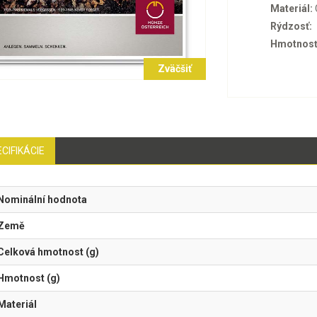
Materiál:
Rýdzosť:
Hmotnosť
Zväčšiť
CIFIKÁCIE
Nominální hodnota
Země
Celková hmotnost (g)
Hmotnost (g)
Materiál