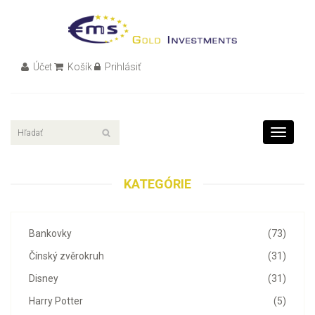
Účet
Košík
Prihlásiť
Toggle
navigati
KATEGÓRIE
Bankovky
(73)
Čínský zvěrokruh
(31)
Disney
(31)
Harry Potter
(5)