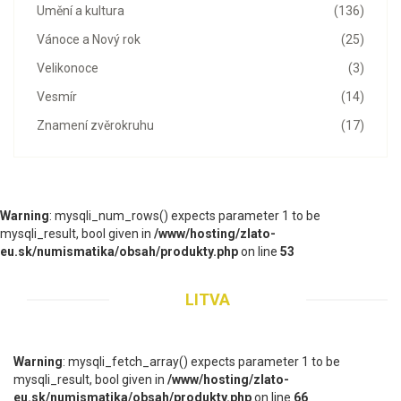
Umění a kultura
(136)
Vánoce a Nový rok
(25)
Velikonoce
(3)
Vesmír
(14)
Znamení zvěrokruhu
(17)
Warning
: mysqli_num_rows() expects parameter 1 to be
mysqli_result, bool given in
/www/hosting/zlato-
eu.sk/numismatika/obsah/produkty.php
on line
53
LITVA
Warning
: mysqli_fetch_array() expects parameter 1 to be
mysqli_result, bool given in
/www/hosting/zlato-
eu.sk/numismatika/obsah/produkty.php
on line
66