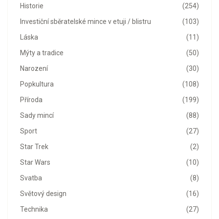
Historie
(254)
Investiční sběratelské mince v etuji / blistru
(103)
Láska
(11)
Mýty a tradice
(50)
Narození
(30)
Popkultura
(108)
Příroda
(199)
Sady mincí
(88)
Sport
(27)
Star Trek
(2)
Star Wars
(10)
Svatba
(8)
Světový design
(16)
Technika
(27)