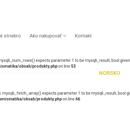
é striebro
Ako nakupovať
Kontakt
mysqli_num_rows() expects parameter 1 to be mysqli_result, bool given
ismatika/obsah/produkty.php
on line
53
NORSKO
g
: mysqli_fetch_array() expects parameter 1 to be mysqli_result, bool g
umismatika/obsah/produkty.php
on line
66