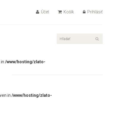
Účet
Košík
Prihlásiť
 in
/www/hosting/zlato-
iven in
/www/hosting/zlato-