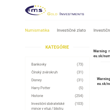
Numismatika
Investičné zlato
Investičn
KATEGÓRIE
Warning
: 
eu.sk/num
Bankovky
(73)
Čínský zvěrokruh
(31)
Warnin
Disney
(31)
eu.sk/n
Harry Potter
(5)
Historie
(254)
Investiční sběratelské
(103)
mince v etuji / blistru