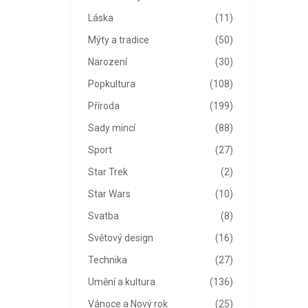
Láska
(11)
Mýty a tradice
(50)
Narození
(30)
Popkultura
(108)
Příroda
(199)
Sady mincí
(88)
Sport
(27)
Star Trek
(2)
Star Wars
(10)
Svatba
(8)
Světový design
(16)
Technika
(27)
Umění a kultura
(136)
Vánoce a Nový rok
(25)