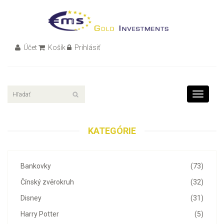
Účet
Košík
Prihlásiť
Toggle
navigati
KATEGÓRIE
Bankovky
(73)
Čínský zvěrokruh
(32)
Disney
(31)
Harry Potter
(5)