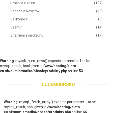
Umění a kultura
(137)
Vánoce a Nový rok
(25)
Velikonoce
(3)
Vesmír
(14)
Znamení zvěrokruhu
(17)
Warning
: mysqli_num_rows() expects parameter 1 to be
mysqli_result, bool given in
/www/hosting/zlato-
eu.sk/numismatika/obsah/produkty.php
on line
53
LUCEMBURSKO
Warning
: mysqli_fetch_array() expects parameter 1 to be
mysqli_result, bool given in
/www/hosting/zlato-
eu.sk/numismatika/obsah/produkty.php
on line
66