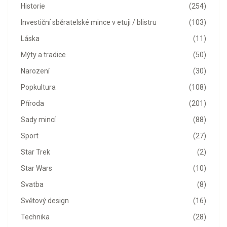
Historie
(254)
Investiční sběratelské mince v etuji / blistru
(103)
Láska
(11)
Mýty a tradice
(50)
Narození
(30)
Popkultura
(108)
Příroda
(201)
Sady mincí
(88)
Sport
(27)
Star Trek
(2)
Star Wars
(10)
Svatba
(8)
Světový design
(16)
Technika
(28)