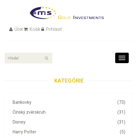
Účet
Košík
Prihlásiť
Toggle
navigati
KATEGÓRIE
Bankovky
(73)
Čínský zvěrokruh
(31)
Disney
(31)
Harry Potter
(5)