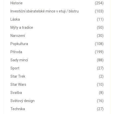
Historie
(254)
Investiční sběratelské mince v etuji / blistru
(103)
Láska
(11)
Mýty a tradice
(50)
Narození
(30)
Popkultura
(108)
Příroda
(199)
Sady mincí
(88)
Sport
(27)
Star Trek
(2)
Star Wars
(10)
Svatba
(8)
Světový design
(16)
Technika
(27)