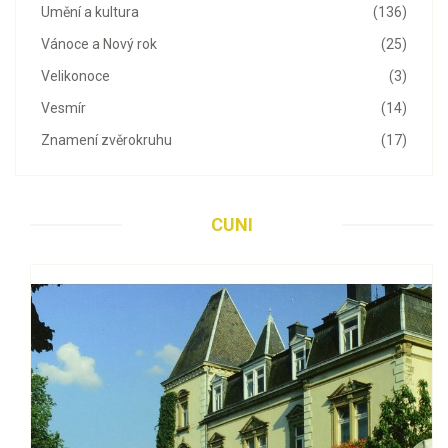
Umění a kultura
(136)
Vánoce a Nový rok
(25)
Velikonoce
(3)
Vesmír
(14)
Znamení zvěrokruhu
(17)
CUNI