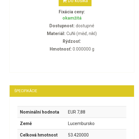
Do košíka
Fixácia ceny:
okamžitá
Dostupnost:
dostupné
Materiál:
CuNi (měď, nikl)
Rýdzosť:
Hmotnosť:
0.000000 g
ŠPECIFIKÁCIE
Nominální hodnota
EUR 7,88
Země
Lucembursko
Celková hmotnost
53.420000