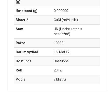
(g)
Hmotnost (g)
0.000000
Materiál
CuNi (měď, nikl)
Stav
UN (Uncirculated =
neoběžné)
Ražba
10000
Datum vydání
16. Mai 12
Dostupné
Dostupné
Rok
2012
Popis
v blistru