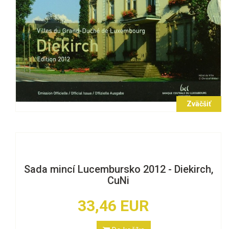
Zväčšiť
Sada mincí Lucembursko 2012 - Diekirch,
CuNi
33,46 EUR