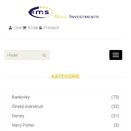
Účet
Košík
Prihlásiť
Toggle
navigati
KATEGÓRIE
Bankovky
(73)
Čínský zvěrokruh
(32)
Disney
(31)
Harry Potter
(5)