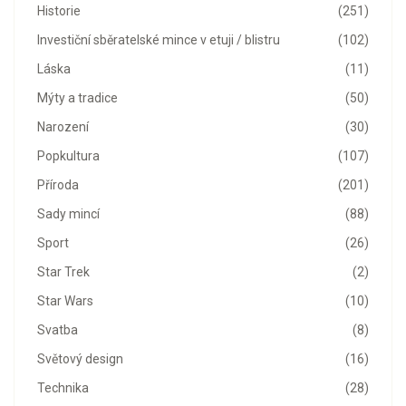
Historie
(251)
Investiční sběratelské mince v etuji / blistru
(102)
Láska
(11)
Mýty a tradice
(50)
Narození
(30)
Popkultura
(107)
Příroda
(201)
Sady mincí
(88)
Sport
(26)
Star Trek
(2)
Star Wars
(10)
Svatba
(8)
Světový design
(16)
Technika
(28)