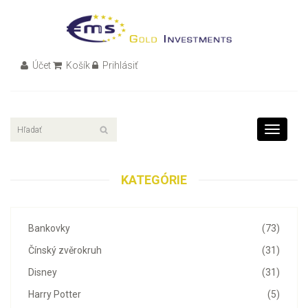
Účet
Košík
Prihlásiť
Toggle
navigati
KATEGÓRIE
Bankovky
(73)
Čínský zvěrokruh
(31)
Disney
(31)
Harry Potter
(5)