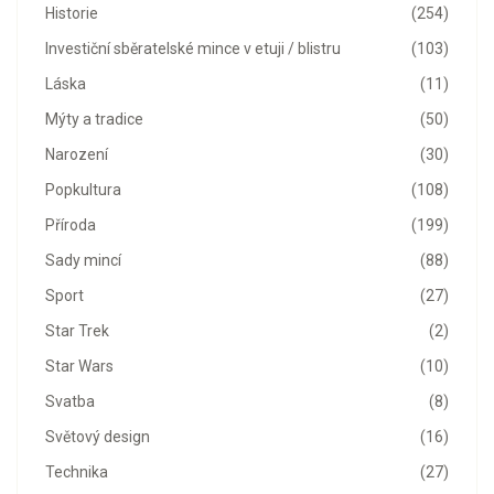
Historie
(254)
Investiční sběratelské mince v etuji / blistru
(103)
Láska
(11)
Mýty a tradice
(50)
Narození
(30)
Popkultura
(108)
Příroda
(199)
Sady mincí
(88)
Sport
(27)
Star Trek
(2)
Star Wars
(10)
Svatba
(8)
Světový design
(16)
Technika
(27)