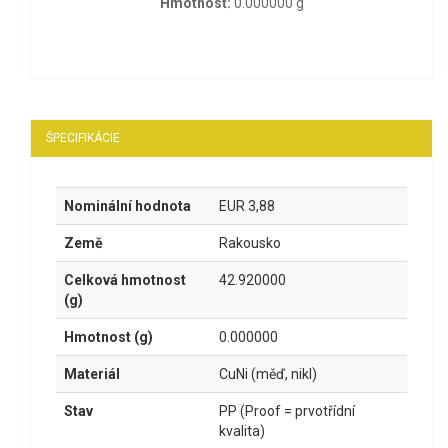
Hmotnosť:
0.000000 g
ŠPECIFIKÁCIE
Nominální hodnota
EUR 3,88
Země
Rakousko
Celková hmotnost
42.920000
(g)
Hmotnost (g)
0.000000
Materiál
CuNi (měď, nikl)
Stav
PP (Proof = prvotřídní
kvalita)