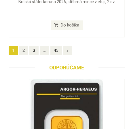
Britská státní koruna 2026, stříbrná mince v etuji, 2 oz
Do košíka
1
2
3
...
45
»
ODPORÚČAME