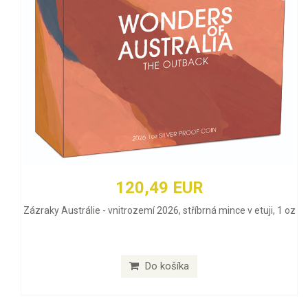
120,49 EUR
Zázraky Austrálie - vnitrozemí 2026, stříbrná mince v etuji, 1 oz
Do košíka