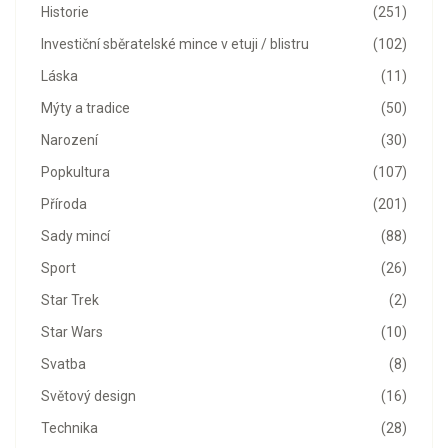
Historie
(251)
Investiční sběratelské mince v etuji / blistru
(102)
Láska
(11)
Mýty a tradice
(50)
Narození
(30)
Popkultura
(107)
Příroda
(201)
Sady mincí
(88)
Sport
(26)
Star Trek
(2)
Star Wars
(10)
Svatba
(8)
Světový design
(16)
Technika
(28)