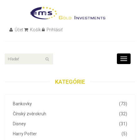
Účet
Košík
Prihlásiť
Toggle
navigati
KATEGÓRIE
Bankovky
(73)
Čínský zvěrokruh
(32)
Disney
(31)
Harry Potter
(5)