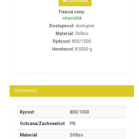
Do košíka
Fixácia ceny:
okamžitá
Dostupnost:
dostupné
Materiál:
Stříbro
Rýdzosť:
800/1000
Hmotnosť:
8.0000 g
ŠPECIFIKÁCIE
Ryzost
800/1000
Ochrana/Zachovalost
PN
Materiál
Stříbro