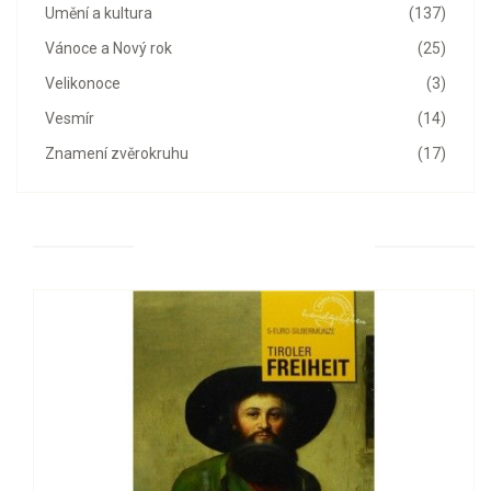
Umění a kultura
(137)
Vánoce a Nový rok
(25)
Velikonoce
(3)
Vesmír
(14)
Znamení zvěrokruhu
(17)