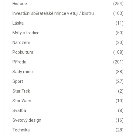
Historie
(254)
Investiční sběratelské mince v etuji / blistru
(103)
Láska
(11)
Mýty a tradice
(50)
Narození
(30)
Popkultura
(108)
Příroda
(201)
Sady mincí
(88)
Sport
(27)
Star Trek
(2)
Star Wars
(10)
Svatba
(8)
Světový design
(16)
Technika
(28)