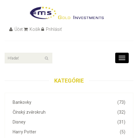
Účet
Košík
Prihlásiť
Toggle
navigati
KATEGÓRIE
Bankovky
(73)
Čínský zvěrokruh
(32)
Disney
(31)
Harry Potter
(5)