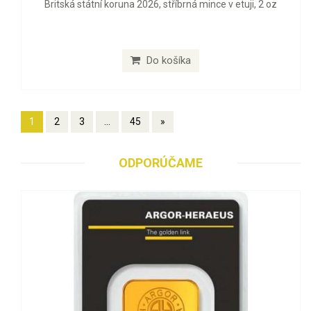
Britská státní koruna 2026, stříbrná mince v etuji, 2 oz
Do košíka
1
2
3
...
45
»
ODPORÚČAME