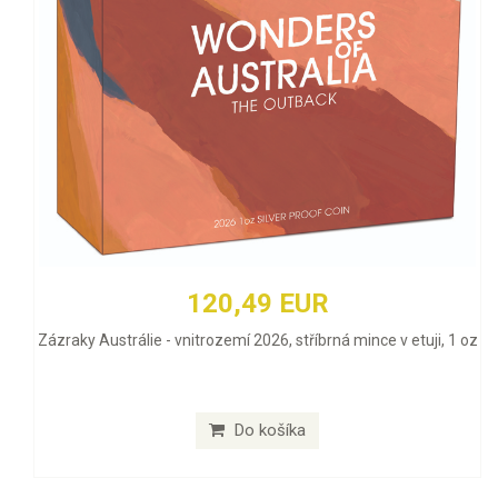
120,49 EUR
Zázraky Austrálie - vnitrozemí 2026, stříbrná mince v etuji, 1 oz
Do košíka