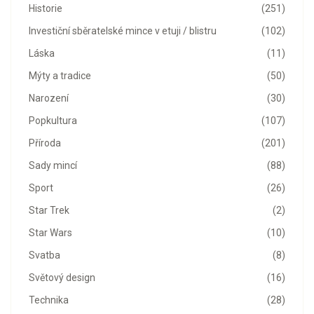
Historie
(251)
Investiční sběratelské mince v etuji / blistru
(102)
Láska
(11)
Mýty a tradice
(50)
Narození
(30)
Popkultura
(107)
Příroda
(201)
Sady mincí
(88)
Sport
(26)
Star Trek
(2)
Star Wars
(10)
Svatba
(8)
Světový design
(16)
Technika
(28)