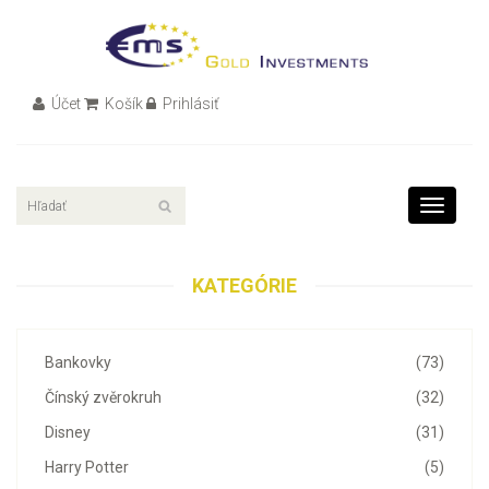
Účet
Košík
Prihlásiť
Toggle
navigati
KATEGÓRIE
Bankovky
(73)
Čínský zvěrokruh
(32)
Disney
(31)
Harry Potter
(5)