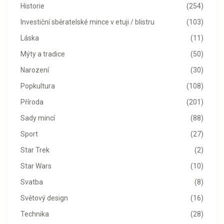
Historie
(254)
Investiční sběratelské mince v etuji / blistru
(103)
Láska
(11)
Mýty a tradice
(50)
Narození
(30)
Popkultura
(108)
Příroda
(201)
Sady mincí
(88)
Sport
(27)
Star Trek
(2)
Star Wars
(10)
Svatba
(8)
Světový design
(16)
Technika
(28)