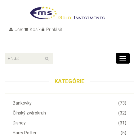
Účet
Košík
Prihlásiť
Toggle
navigati
KATEGÓRIE
Bankovky
(73)
Čínský zvěrokruh
(32)
Disney
(31)
Harry Potter
(5)