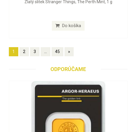
Zlatý slitek Stranger Things, The Perth Mint, 1 g
Do košíka
1
2
3
...
45
»
ODPORÚČAME