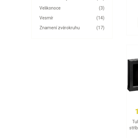
Velikonoce
(3)
Vesmír
(14)
Znamení zvěrokruhu
(17)
Tu
stří