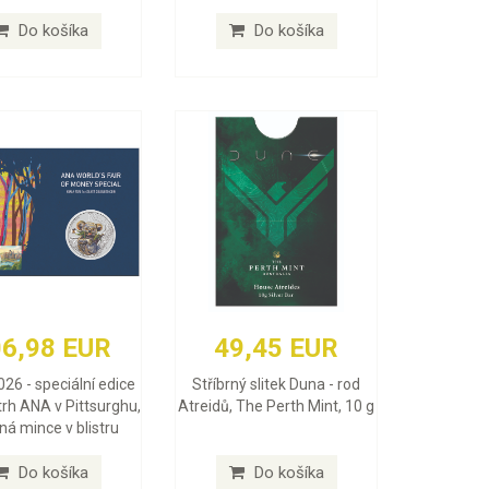
Do košíka
Do košíka
6,98 EUR
49,45 EUR
026 - speciální edice
Stříbrný slitek Duna - rod
trh ANA v Pittsurghu,
Atreidů, The Perth Mint, 10 g
rná mince v blistru
Do košíka
Do košíka