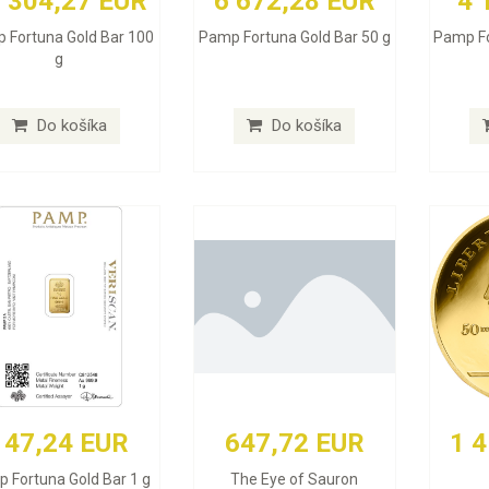
 304,27 EUR
6 672,28 EUR
4 
 Fortuna Gold Bar 100
Pamp Fortuna Gold Bar 50 g
Pamp Fo
g
Do košíka
Do košíka
147,24 EUR
647,72 EUR
1 
 Fortuna Gold Bar 1 g
The Eye of Sauron