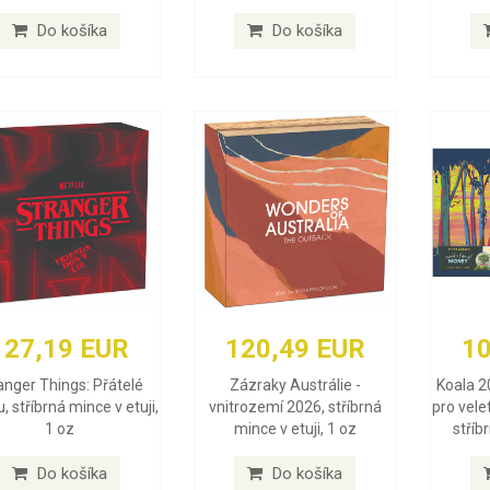
Do košíka
Do košíka
127,19 EUR
120,49 EUR
10
anger Things: Přátelé
Zázraky Austrálie -
Koala 2
, stříbrná mince v etuji,
vnitrozemí 2026, stříbrná
pro vele
1 oz
mince v etuji, 1 oz
stříb
Do košíka
Do košíka