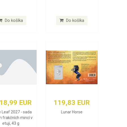
Do košíka
Do košíka
618,99 EUR
119,83 EUR
 Leaf 2027 - sada
Lunar Horse
h frakčních mincí v
etuji, 43 g