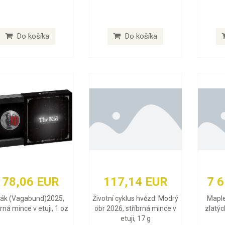
Do košíka
Do košíka
178,06 EUR
117,14 EUR
7 
lák (Vagabund)2025,
Životní cyklus hvězd: Modrý
Maple
brná mince v etuji, 1 oz
obr 2026, stříbrná mince v
zlatýc
etuji, 17 g