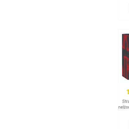
Str
nelžou