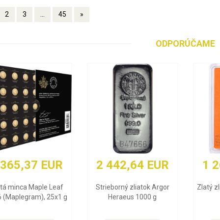
2
3
...
45
»
ODPORÚČAME
 365,37 EUR
2 442,64 EUR
1 
atá minca Maple Leaf
Strieborný zliatok Argor
Zlatý z
 (Maplegram), 25x1 g
Heraeus 1000 g