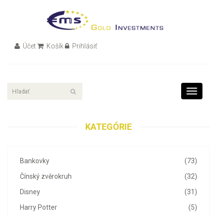
Účet
Košík
Prihlásiť
Toggle
navigati
KATEGÓRIE
Bankovky
(73)
Čínský zvěrokruh
(32)
Disney
(31)
Harry Potter
(5)