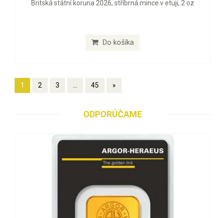
Britská státní koruna 2026, stříbrná mince v etuji, 2 oz
Do košíka
1
2
3
...
45
»
ODPORÚČAME