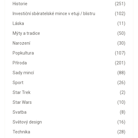
Historie
(251)
Investiční sběratelské mince v etuji / blistru
(102)
Láska
(11)
Mýty a tradice
(50)
Narození
(30)
Popkultura
(107)
Příroda
(201)
Sady mincí
(88)
Sport
(26)
Star Trek
(2)
Star Wars
(10)
Svatba
(8)
Světový design
(16)
Technika
(28)