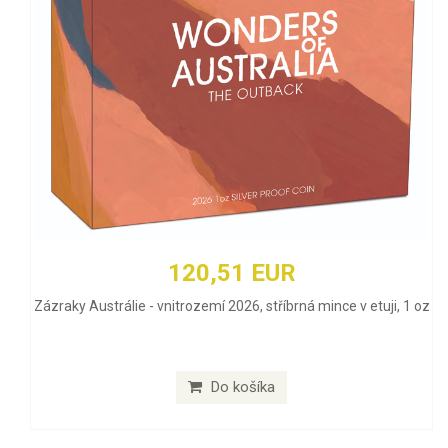
120,51 EUR
Zázraky Austrálie - vnitrozemí 2026, stříbrná mince v etuji, 1 oz
Do košíka