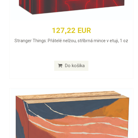
127,22 EUR
Stranger Things: Přátelé nelžou, stříbrná mince v etuji, 1 oz
Do košíka