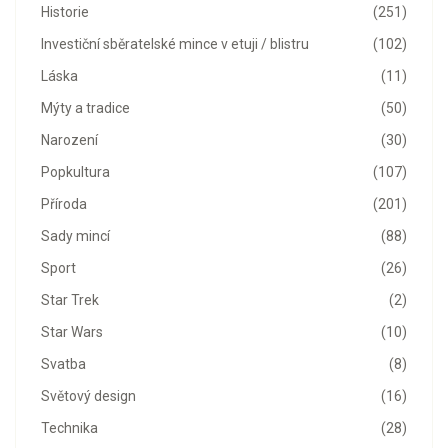
Historie
(251)
Investiční sběratelské mince v etuji / blistru
(102)
Láska
(11)
Mýty a tradice
(50)
Narození
(30)
Popkultura
(107)
Příroda
(201)
Sady mincí
(88)
Sport
(26)
Star Trek
(2)
Star Wars
(10)
Svatba
(8)
Světový design
(16)
Technika
(28)