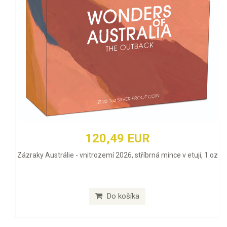
120,49 EUR
Zázraky Austrálie - vnitrozemí 2026, stříbrná mince v etuji, 1 oz
Do košíka