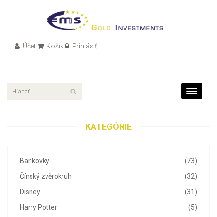
Účet
Košík
Prihlásiť
Toggle
navigati
KATEGÓRIE
Bankovky
(73)
Čínský zvěrokruh
(32)
Disney
(31)
Harry Potter
(5)