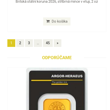
Britská státní koruna 2026, stříbrná mince v etuji, 2 oz
Do košíka
1
2
3
...
45
»
ODPORÚČAME