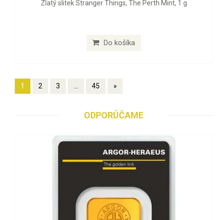
Zlatý slitek Stranger Things, The Perth Mint, 1 g
Do košíka
1
2
3
...
45
»
ODPORÚČAME