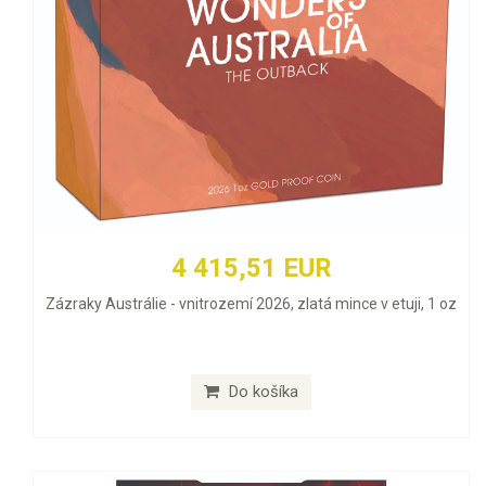
4 415,51 EUR
Zázraky Austrálie - vnitrozemí 2026, zlatá mince v etuji, 1 oz
Do košíka