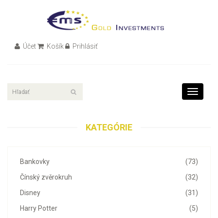
Účet
Košík
Prihlásiť
Toggle
navigati
KATEGÓRIE
Bankovky
(73)
Čínský zvěrokruh
(32)
Disney
(31)
Harry Potter
(5)