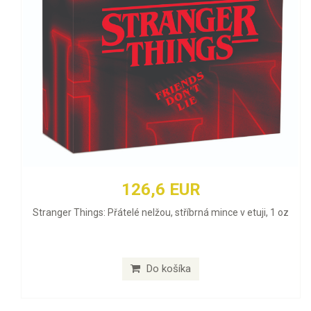
126,6 EUR
Stranger Things: Přátelé nelžou, stříbrná mince v etuji, 1 oz
Do košíka