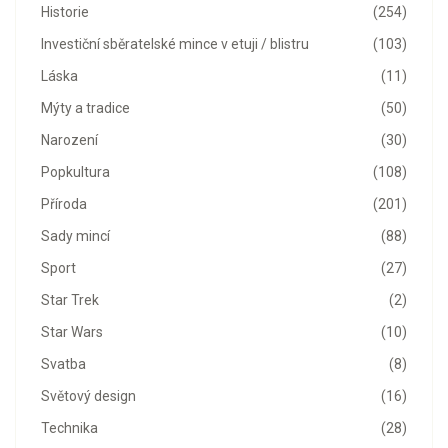
Historie
(254)
Investiční sběratelské mince v etuji / blistru
(103)
Láska
(11)
Mýty a tradice
(50)
Narození
(30)
Popkultura
(108)
Příroda
(201)
Sady mincí
(88)
Sport
(27)
Star Trek
(2)
Star Wars
(10)
Svatba
(8)
Světový design
(16)
Technika
(28)