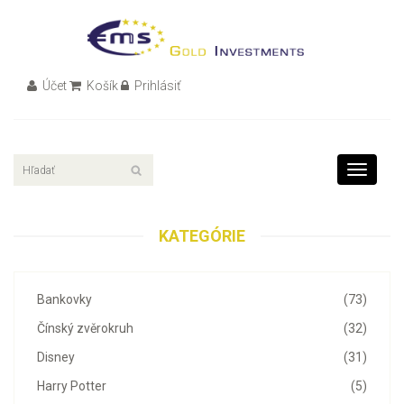
Účet
Košík
Prihlásiť
Toggle
navigati
KATEGÓRIE
Bankovky
(73)
Čínský zvěrokruh
(32)
Disney
(31)
Harry Potter
(5)