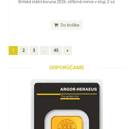
Britská státní koruna 2026, stříbrná mince v etuji, 2 oz
Do košíka
1
2
3
...
45
»
ODPORÚČAME