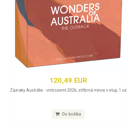
120,49 EUR
Zázraky Austrálie - vnitrozemí 2026, stříbrná mince v etuji, 1 oz
Do košíka