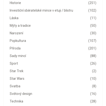
Historie
(251)
Investiční sběratelské mince v etuji / blistru
(102)
Láska
(11)
Mýty a tradice
(50)
Narození
(30)
Popkultura
(107)
Příroda
(201)
Sady mincí
(88)
Sport
(26)
Star Trek
(2)
Star Wars
(10)
Svatba
(8)
Světový design
(16)
Technika
(28)