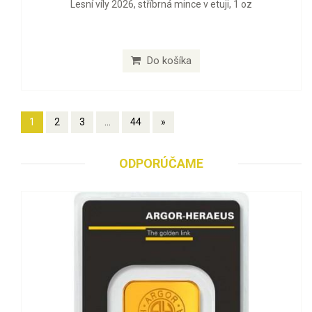
Lesní víly 2026, stříbrná mince v etuji, 1 oz
Do košíka
1
2
3
...
44
»
ODPORÚČAME