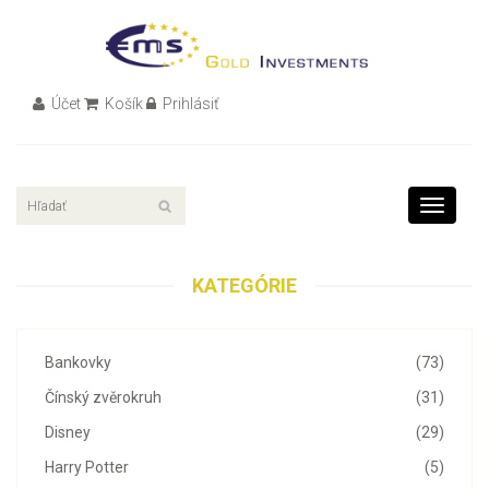
Účet
Košík
Prihlásiť
Toggle
navigati
KATEGÓRIE
Bankovky
(73)
Čínský zvěrokruh
(31)
Disney
(29)
Harry Potter
(5)