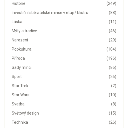
Historie
(249)
Investiční sběratelské mince v etuji / blistru
(88)
Láska
(11)
Mýty a tradice
(46)
Narození
(29)
Popkultura
(104)
Příroda
(196)
Sady mincí
(86)
Sport
(26)
Star Trek
(2)
Star Wars
(10)
Svatba
(8)
Světový design
(15)
Technika
(26)