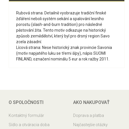
Rubová strana: Detailně vyobrazuje tradiční finské
žďáření neboli systém sekání a spalování lesního
porostu (slash-and-burn tradition) pro následné
pěstování žita. Tento motiv odkazuje na historický
způsob zemědělství, který byl pro drsný region Savo
zcela zásadní.
Lícová strana: Nese historický znak provincie Savonia
(motiv napjatého luku se třemi šípy), nápis SUOMI
FINLAND, označení nominálu 5 eur a rok ražby 2011.
O SPOLOČNOSTI
AKO NAKUPOVAŤ
Kontaktný formulár
Doprava a platba
Sídlo a otváracia doba
Najčastejšie otázky