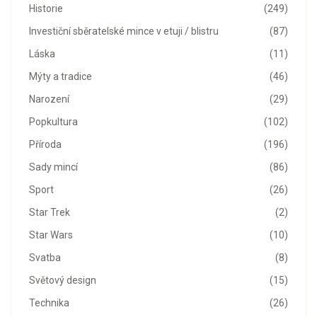
Historie
(249)
Investiční sběratelské mince v etuji / blistru
(87)
Láska
(11)
Mýty a tradice
(46)
Narození
(29)
Popkultura
(102)
Příroda
(196)
Sady mincí
(86)
Sport
(26)
Star Trek
(2)
Star Wars
(10)
Svatba
(8)
Světový design
(15)
Technika
(26)