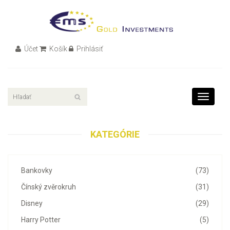
Účet
Košík
Prihlásiť
Toggle
navigati
KATEGÓRIE
Bankovky
(73)
Čínský zvěrokruh
(31)
Disney
(29)
Harry Potter
(5)