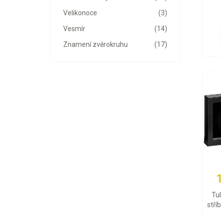
Velikonoce
(3)
Vesmír
(14)
Znamení zvěrokruhu
(17)
Tu
stří