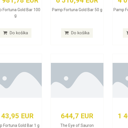
 981,78 EUR
6 510,94 EUR
4 
 Fortuna Gold Bar 100
Pamp Fortuna Gold Bar 50 g
Pamp Fo
g
Do košíka
Do košíka
143,95 EUR
644,7 EUR
1 
 Fortuna Gold Bar 1 g
The Eye of Sauron