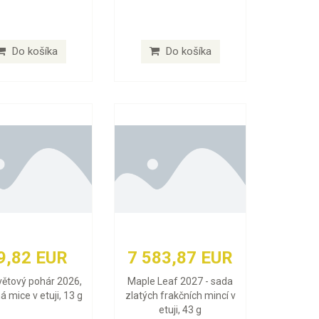
Do košíka
Do košíka
9,82 EUR
7 583,87 EUR
větový pohár 2026,
Maple Leaf 2027 - sada
ná mice v etuji, 13 g
zlatých frakčních mincí v
etuji, 43 g