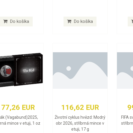
Do košíka
Do košíka
177,26 EUR
116,62 EUR
9
lák (Vagabund)2025,
Životní cyklus hvězd: Modrý
FIFA s
brná mince v etuji, 1 oz
obr 2026, stříbrná mince v
stříbr
etuji, 17 g