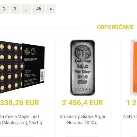
2
3
...
45
»
ODPORÚČAME
 338,26 EUR
2 456,4 EUR
1 
atá minca Maple Leaf
Strieborný zliatok Argor
Zlatý z
 (Maplegram), 25x1 g
Heraeus 1000 g