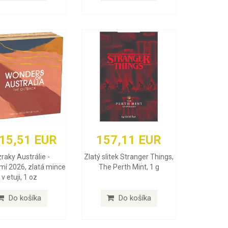
415,51 EUR
157,11 EUR
raky Austrálie -
Zlatý slitek Stranger Things,
mí 2026, zlatá mince
The Perth Mint, 1 g
v etuji, 1 oz
Do košíka
Do košíka