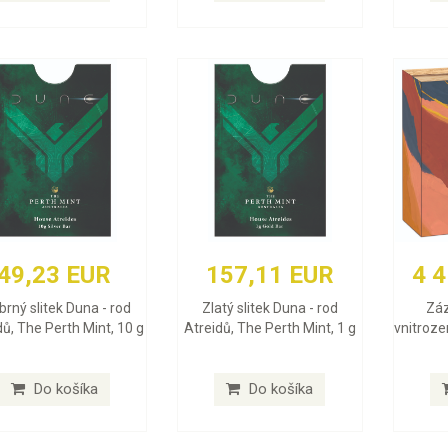
49,23 EUR
157,11 EUR
4 
íbrný slitek Duna - rod
Zlatý slitek Duna - rod
Záz
dů, The Perth Mint, 10 g
Atreidů, The Perth Mint, 1 g
vnitroze
Do košíka
Do košíka