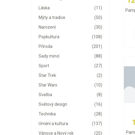
12
Láska
(11)
Pamp
Mýty a tradice
(50)
Narození
(30)
Popkultura
(108)
Příroda
(201)
Sady mincí
(88)
Sport
(27)
Star Trek
(2)
Star Wars
(10)
Svatba
(8)
Světový design
(16)
Technika
(28)
Umění a kultura
(137)
Pamp
Vánoce a Nový rok
(25)