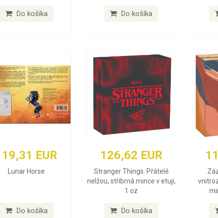
Do košíka
Do košíka
119,31 EUR
126,62 EUR
11
Lunar Horse
Stranger Things: Přátelé
Záz
nelžou, stříbrná mince v etuji,
vnitro
1 oz
min
Do košíka
Do košíka