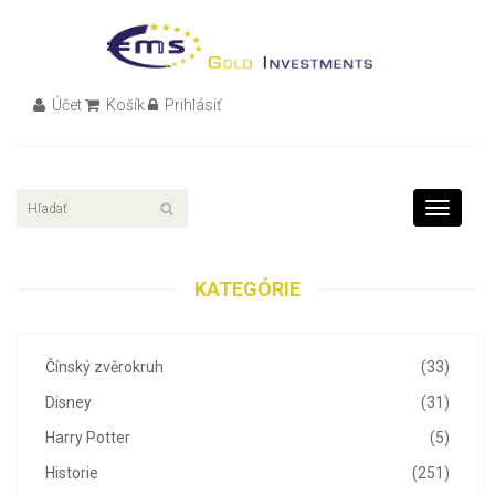
Účet
Košík
Prihlásiť
Toggle
navigati
KATEGÓRIE
Čínský zvěrokruh
(33)
Disney
(31)
Harry Potter
(5)
Historie
(251)