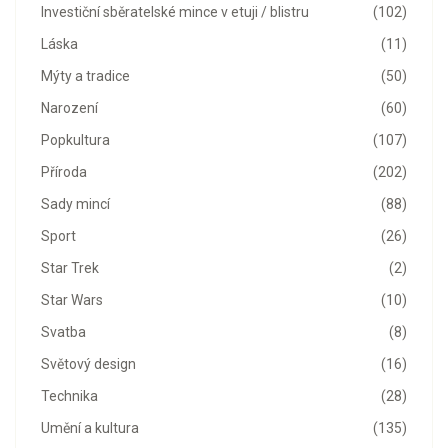
Investiční sběratelské mince v etuji / blistru
(102)
Láska
(11)
Mýty a tradice
(50)
Narození
(60)
Popkultura
(107)
Příroda
(202)
Sady mincí
(88)
Sport
(26)
Star Trek
(2)
Star Wars
(10)
Svatba
(8)
Světový design
(16)
Technika
(28)
Umění a kultura
(135)