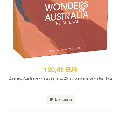
120,48 EUR
Zázraky Austrálie - vnitrozemí 2026, stříbrná mince v etuji, 1 oz
Do košíka