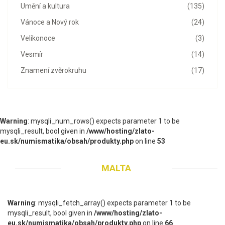
Umění a kultura
(135)
Vánoce a Nový rok
(24)
Velikonoce
(3)
Vesmír
(14)
Znamení zvěrokruhu
(17)
Warning
: mysqli_num_rows() expects parameter 1 to be
mysqli_result, bool given in
/www/hosting/zlato-
eu.sk/numismatika/obsah/produkty.php
on line
53
MALTA
Warning
: mysqli_fetch_array() expects parameter 1 to be
mysqli_result, bool given in
/www/hosting/zlato-
eu.sk/numismatika/obsah/produkty.php
on line
66