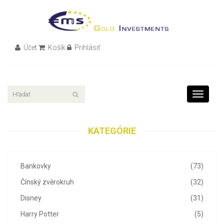
Účet
Košík
Prihlásiť
Toggle
navigati
KATEGÓRIE
Bankovky
(73)
Čínský zvěrokruh
(32)
Disney
(31)
Harry Potter
(5)