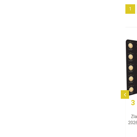
1
3 365,37 EUR
2 442,
Zlatá minca Maple Leaf
Strieborný z
2026 (Maplegram), 25x1 g
Heraeus