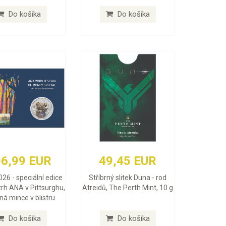
Do košíka
Do košíka
6,99 EUR
49,45 EUR
026 - speciální edice
Stříbrný slitek Duna - rod
trh ANA v Pittsurghu,
Atreidů, The Perth Mint, 10 g
rná mince v blistru
Do košíka
Do košíka