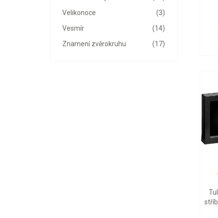
Velikonoce
(3)
Vesmír
(14)
Znamení zvěrokruhu
(17)
Tu
stří