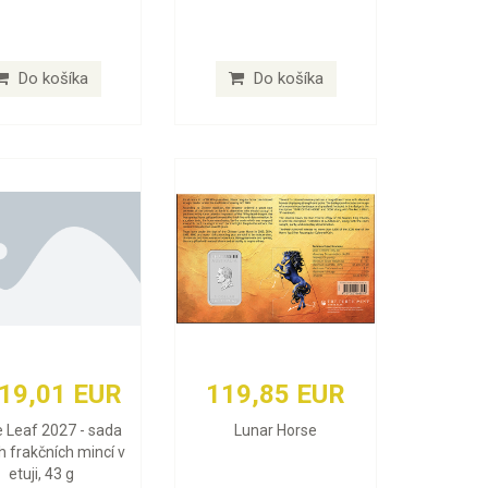
Do košíka
Do košíka
619,01 EUR
119,85 EUR
 Leaf 2027 - sada
Lunar Horse
h frakčních mincí v
etuji, 43 g