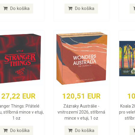
Do košíka
Do košíka
127,22 EUR
120,51 EUR
10
anger Things: Přátelé
Zázraky Austrálie -
Koala 2
, stříbrná mince v etuji,
vnitrozemí 2026, stříbrná
pro vele
1 oz
mince v etuji, 1 oz
stříb
Do košíka
Do košíka