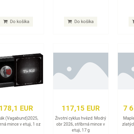
Do košíka
Do košíka
178,1 EUR
117,15 EUR
7 
lák (Vagabund)2025,
Životní cyklus hvězd: Modrý
Maple
brná mince v etuji, 1 oz
obr 2026, stříbrná mince v
zlatýc
etuji, 17 g