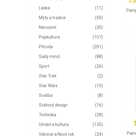
13
Láska
(11)
Pamp
Mýty a tradice
(50)
Narození
(30)
Popkultura
(107)
Příroda
(201)
Sady mincí
(88)
Sport
(26)
Star Trek
(2)
Star Wars
(10)
Svatba
(8)
Světový design
(16)
Technika
(28)
Umění a kultura
(135)
Pamp
Vánoce a Nový rok
(24)