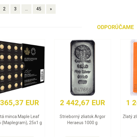
2
3
...
45
»
ODPORÚČAME
67 EUR
1 268,97 EUR
87,98
liatok Argor
Zlatý zliatok Valcambi 10 g
Strieborná minc
 1000 g
filharmonici 2