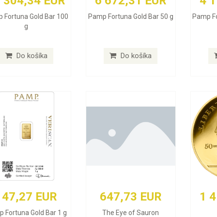
 304,34 EUR
6 672,31 EUR
4 
 Fortuna Gold Bar 100
Pamp Fortuna Gold Bar 50 g
Pamp Fo
g
Do košíka
Do košíka
147,27 EUR
647,73 EUR
1 
 Fortuna Gold Bar 1 g
The Eye of Sauron