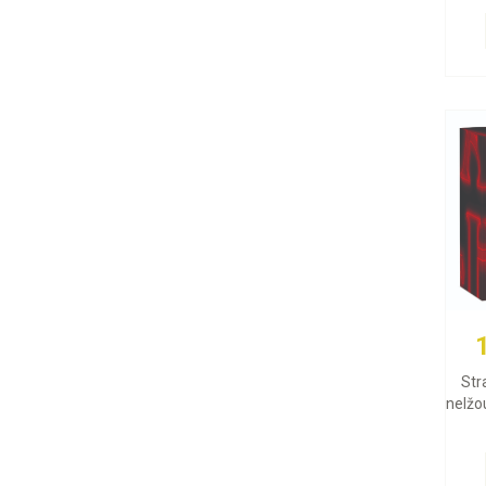
Str
nelžou