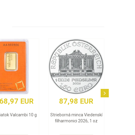
 EUR
3 848,84 EUR
a Viedenskí
Zlatý zliatok Argor Heraeus 1
026, 1 oz
Oz