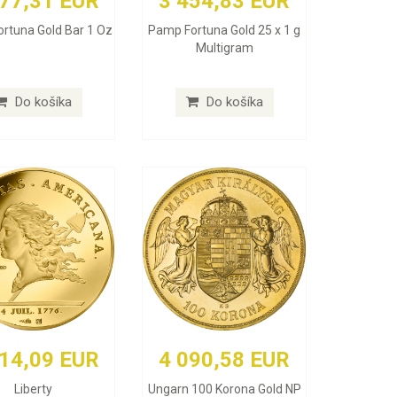
177,31 EUR
3 454,83 EUR
rtuna Gold Bar 1 Oz
Pamp Fortuna Gold 25 x 1 g
Multigram
Do košíka
Do košíka
414,09 EUR
4 090,58 EUR
Liberty
Ungarn 100 Korona Gold NP