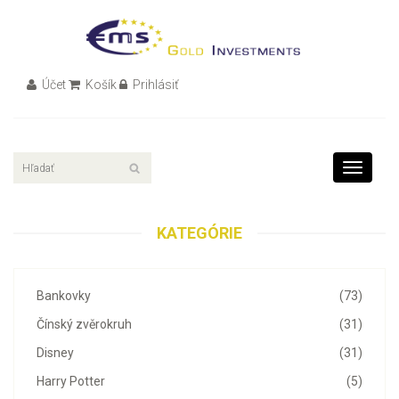
Účet
Košík
Prihlásiť
Toggle
navigati
KATEGÓRIE
Bankovky
(73)
Čínský zvěrokruh
(31)
Disney
(31)
Harry Potter
(5)