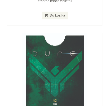
stříbrná mince v blistru
Do košíka