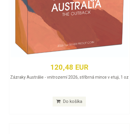
120,48 EUR
Zázraky Austrálie - vnitrozemí 2026, stříbrná mince v etuji, 1 oz
Do košíka