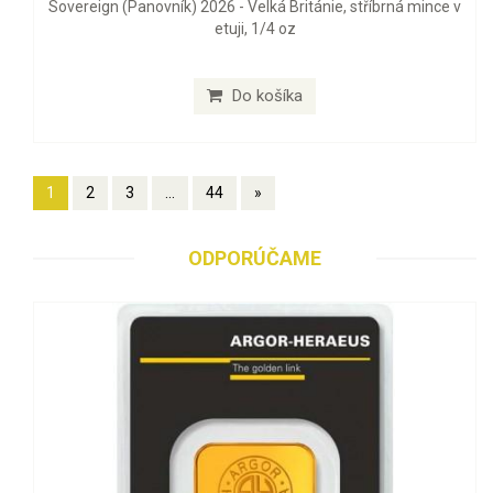
Sovereign (Panovník) 2026 - Velká Británie, stříbrná mince v
etuji, 1/4 oz
Do košíka
1
2
3
...
44
»
ODPORÚČAME