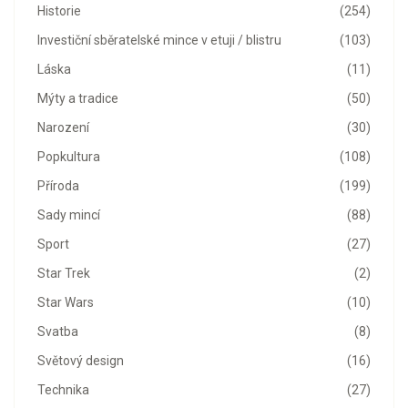
Historie
(254)
Investiční sběratelské mince v etuji / blistru
(103)
Láska
(11)
Mýty a tradice
(50)
Narození
(30)
Popkultura
(108)
Příroda
(199)
Sady mincí
(88)
Sport
(27)
Star Trek
(2)
Star Wars
(10)
Svatba
(8)
Světový design
(16)
Technika
(27)