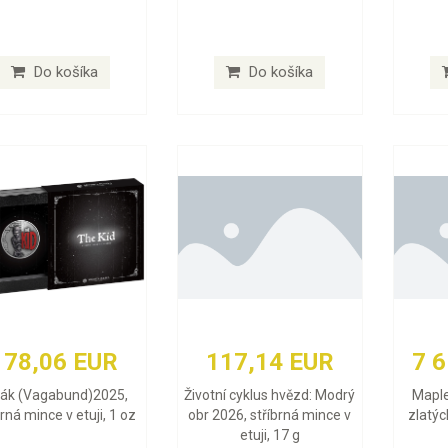
Do košíka
Do košíka
178,06 EUR
117,14 EUR
7 
lák (Vagabund)2025,
Životní cyklus hvězd: Modrý
Maple
brná mince v etuji, 1 oz
obr 2026, stříbrná mince v
zlatýc
etuji, 17 g