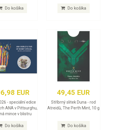
Do košíka
Do košíka
6,98 EUR
49,45 EUR
026 - speciální edice
Stříbrný slitek Duna - rod
trh ANA v Pittsurghu,
Atreidů, The Perth Mint, 10 g
rná mince v blistru
Do košíka
Do košíka