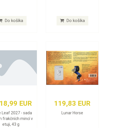
Do košíka
Do košíka
618,99 EUR
119,83 EUR
 Leaf 2027 - sada
Lunar Horse
h frakčních mincí v
etuji, 43 g