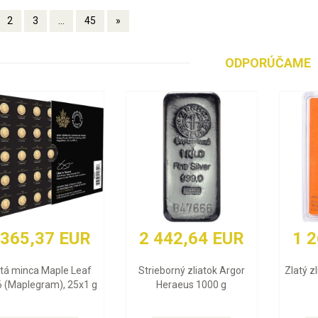
2
3
...
45
»
ODPORÚČAME
UR
2 442,64 EUR
1 268,94 EU
eaf
Strieborný zliatok Argor
Zlatý zliatok Valcambi 10
x1 g
Heraeus 1000 g