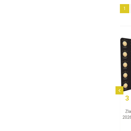
1
3 365,37 E
Zlatá minca Maple L
2026 (Maplegram), 25