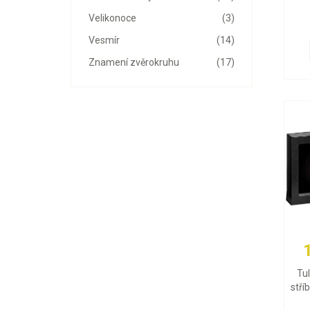
Velikonoce
(3)
Vesmír
(14)
Znamení zvěrokruhu
(17)
Tu
stří