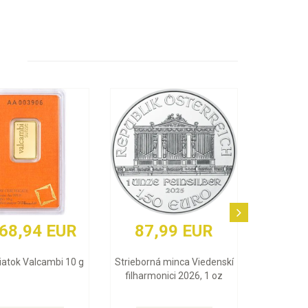
R
87,99 EUR
3 848,83 EUR
 g
Strieborná minca Viedenskí
Zlatý zliatok Argor Heraeus 
filharmonici 2026, 1 oz
Oz