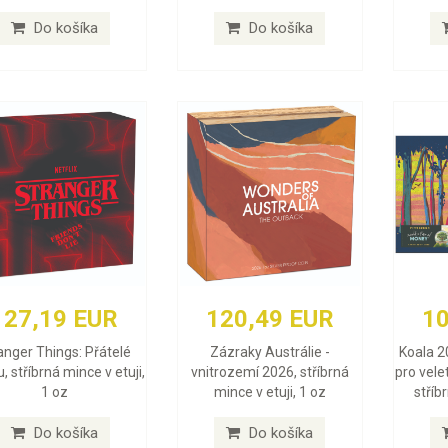
Do košíka
Do košíka
127,19 EUR
120,49 EUR
10
anger Things: Přátelé
Zázraky Austrálie -
Koala 2
, stříbrná mince v etuji,
vnitrozemí 2026, stříbrná
pro vele
1 oz
mince v etuji, 1 oz
stříb
Do košíka
Do košíka