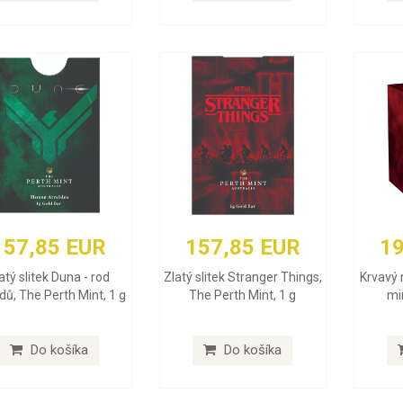
157,85 EUR
157,85 EUR
19
atý slitek Duna - rod
Zlatý slitek Stranger Things,
Krvavý 
dů, The Perth Mint, 1 g
The Perth Mint, 1 g
min
Do košíka
Do košíka