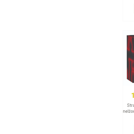
Str
nelžou