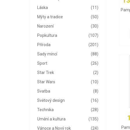
13
Láska
(11)
Pamp
Mýty a tradice
(50)
Narození
(30)
Popkultura
(107)
Příroda
(201)
Sady mincí
(88)
Sport
(26)
Star Trek
(2)
Star Wars
(10)
Svatba
(8)
Světový design
(16)
Technika
(28)
Umění a kultura
(135)
Pamp
Vánoce a Nový rok
(24)