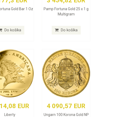
177,3 EUR
3 454,82 EUR
rtuna Gold Bar 1 Oz
Pamp Fortuna Gold 25 x 1 g
Multigram
Do košíka
Do košíka
414,08 EUR
4 090,57 EUR
Liberty
Ungarn 100 Korona Gold NP