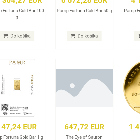
 304,27 EUR
6 672,28 EUR
4 
 Fortuna Gold Bar 100
Pamp Fortuna Gold Bar 50 g
Pamp Fo
g
Do košíka
Do košíka
147,24 EUR
647,72 EUR
1 
 Fortuna Gold Bar 1 g
The Eye of Sauron