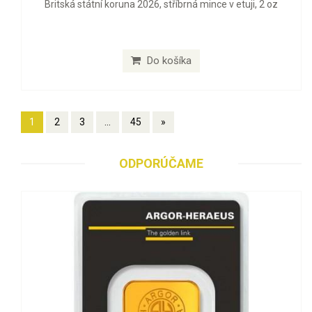
Britská státní koruna 2026, stříbrná mince v etuji, 2 oz
Do košíka
1
2
3
...
45
»
ODPORÚČAME