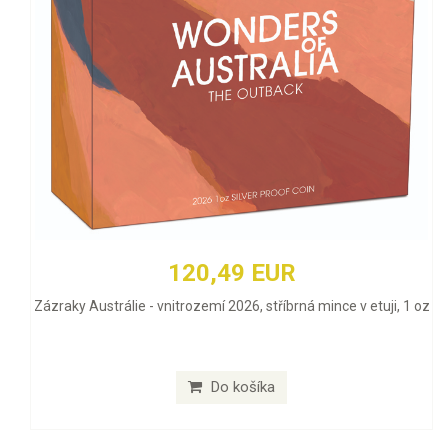
120,49 EUR
Zázraky Austrálie - vnitrozemí 2026, stříbrná mince v etuji, 1 oz
Do košíka