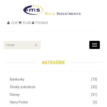
Účet
Košík
Prihlásiť
Toggle
navigati
KATEGÓRIE
Bankovky
(73)
Čínský zvěrokruh
(32)
Disney
(31)
Harry Potter
(5)