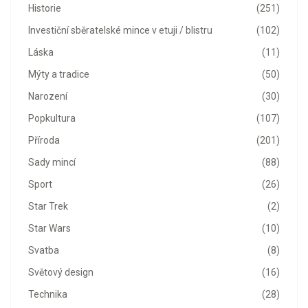
Historie
(251)
Investiční sběratelské mince v etuji / blistru
(102)
Láska
(11)
Mýty a tradice
(50)
Narození
(30)
Popkultura
(107)
Příroda
(201)
Sady mincí
(88)
Sport
(26)
Star Trek
(2)
Star Wars
(10)
Svatba
(8)
Světový design
(16)
Technika
(28)