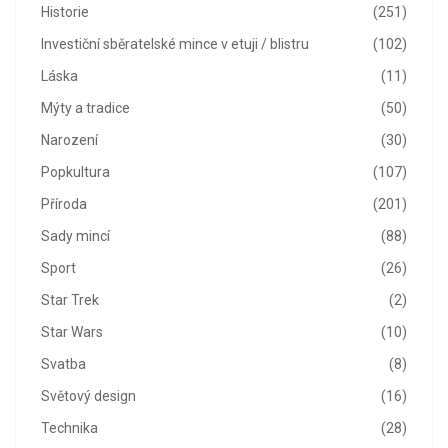
Historie
(251)
Investiční sběratelské mince v etuji / blistru
(102)
Láska
(11)
Mýty a tradice
(50)
Narození
(30)
Popkultura
(107)
Příroda
(201)
Sady mincí
(88)
Sport
(26)
Star Trek
(2)
Star Wars
(10)
Svatba
(8)
Světový design
(16)
Technika
(28)