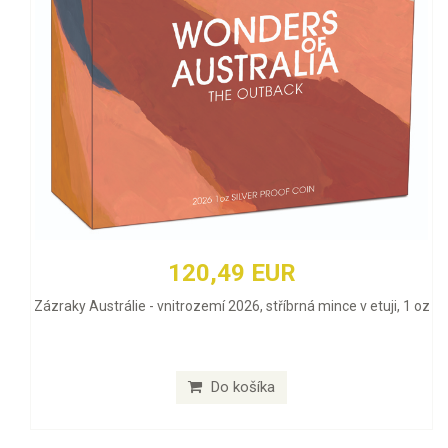
120,49 EUR
Zázraky Austrálie - vnitrozemí 2026, stříbrná mince v etuji, 1 oz
Do košíka