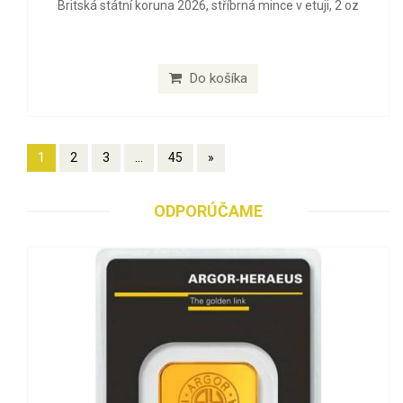
Britská státní koruna 2026, stříbrná mince v etuji, 2 oz
Do košíka
1
2
3
...
45
»
ODPORÚČAME