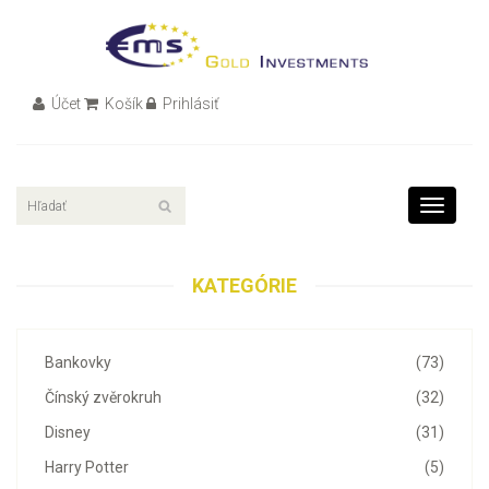
Účet
Košík
Prihlásiť
Toggle
navigati
KATEGÓRIE
Bankovky
(73)
Čínský zvěrokruh
(32)
Disney
(31)
Harry Potter
(5)