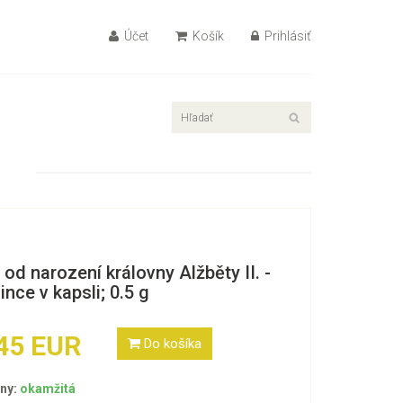
Účet
Košík
Prihlásiť
t od narození královny Alžběty II. -
ince v kapsli; 0.5 g
45 EUR
Do košíka
ny:
okamžitá