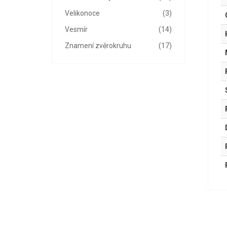
Velikonoce
(3)
Vesmír
(14)
Znamení zvěrokruhu
(17)