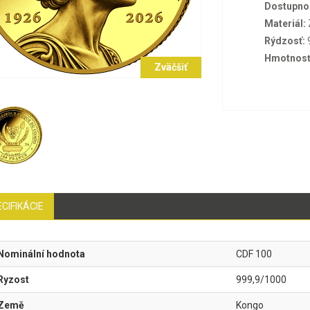
Dostupno
Materiál:
Rýdzosť:
Hmotnosť
Zväčšiť
CIFIKÁCIE
Nominální hodnota
CDF 100
Ryzost
999,9/1000
Země
Kongo