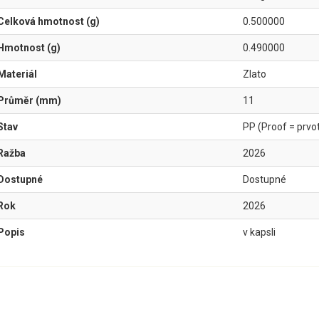
Celková hmotnost (g)
0.500000
Hmotnost (g)
0.490000
Materiál
Zlato
Průměr (mm)
11
Stav
PP (Proof = prvotř
Ražba
2026
Dostupné
Dostupné
Rok
2026
Popis
v kapsli