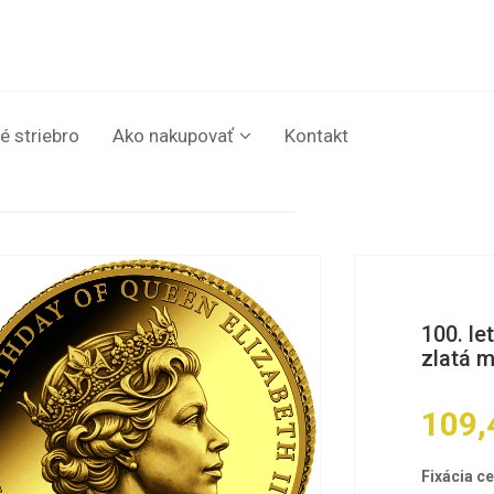
é striebro
Ako nakupovať
Kontakt
100. le
zlatá m
109,
Fixácia ce