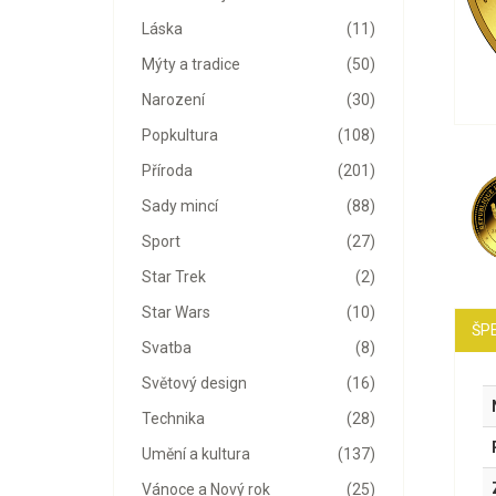
Láska
(11)
Mýty a tradice
(50)
Narození
(30)
Popkultura
(108)
Příroda
(201)
Sady mincí
(88)
Sport
(27)
Star Trek
(2)
Star Wars
(10)
ŠPE
Svatba
(8)
Světový design
(16)
Technika
(28)
Umění a kultura
(137)
Vánoce a Nový rok
(25)