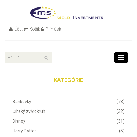
Účet
Košík
Prihlásiť
Toggle
navigati
KATEGÓRIE
Bankovky
(73)
Čínský zvěrokruh
(32)
Disney
(31)
Harry Potter
(5)