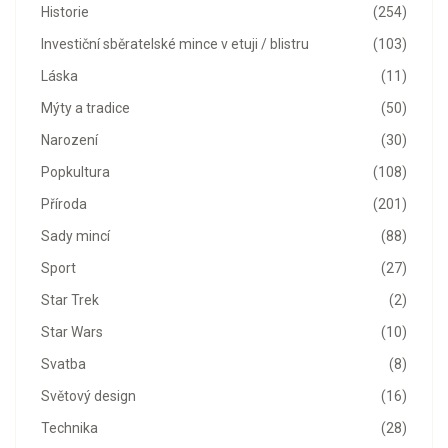
Historie
(254)
Investiční sběratelské mince v etuji / blistru
(103)
Láska
(11)
Mýty a tradice
(50)
Narození
(30)
Popkultura
(108)
Příroda
(201)
Sady mincí
(88)
Sport
(27)
Star Trek
(2)
Star Wars
(10)
Svatba
(8)
Světový design
(16)
Technika
(28)