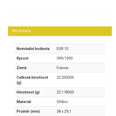
ŠPECIFIKÁCIE
Nominální hodnota
EUR 10
Ryzost
999/1000
Země
Francie
Celková hmotnost
22.200000
(g)
Hmotnost (g)
22.178000
Materiál
Stříbro
Průměr (mm)
38 x 29,1