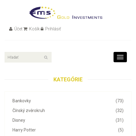
Účet
Košík
Prihlásiť
Toggle
navigati
KATEGÓRIE
Bankovky
(73)
Čínský zvěrokruh
(32)
Disney
(31)
Harry Potter
(5)