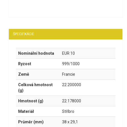
ŠPECIFIKÁCIE
Nominální hodnota
EUR 10
Ryzost
999/1000
Země
Francie
Celková hmotnost
22.200000
(g)
Hmotnost (g)
22.178000
Materiál
Stříbro
Průměr (mm)
38 x 29,1