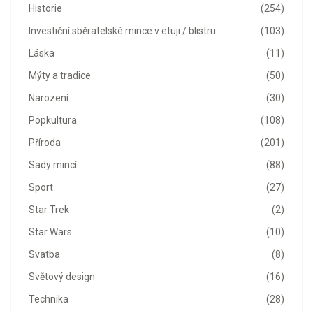
Historie
(254)
Investiční sběratelské mince v etuji / blistru
(103)
Láska
(11)
Mýty a tradice
(50)
Narození
(30)
Popkultura
(108)
Příroda
(201)
Sady mincí
(88)
Sport
(27)
Star Trek
(2)
Star Wars
(10)
Svatba
(8)
Světový design
(16)
Technika
(28)