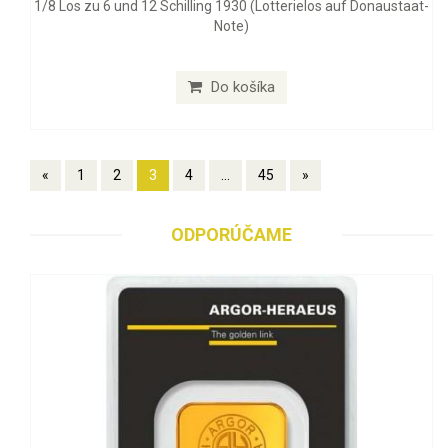
1/8 Los zu 6 und 12 Schilling 1930 (Lotterielos auf Donaustaat-
Note)
Do košíka
«
1
2
3
4
...
45
»
ODPORÚČAME