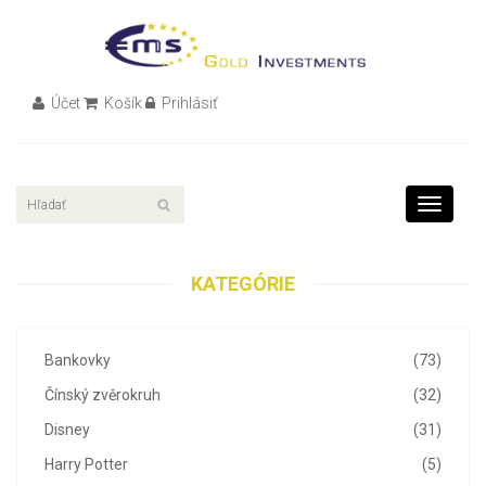
Účet
Košík
Prihlásiť
Toggle
navigati
KATEGÓRIE
Bankovky
(73)
Čínský zvěrokruh
(32)
Disney
(31)
Harry Potter
(5)