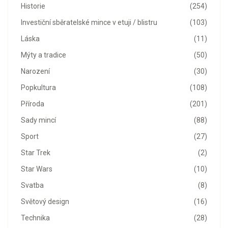
Historie
(254)
Investiční sběratelské mince v etuji / blistru
(103)
Láska
(11)
Mýty a tradice
(50)
Narození
(30)
Popkultura
(108)
Příroda
(201)
Sady mincí
(88)
Sport
(27)
Star Trek
(2)
Star Wars
(10)
Svatba
(8)
Světový design
(16)
Technika
(28)