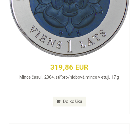
319,86 EUR
Mince času I, 2004, stříbro/niobová mince v etuji, 17 g
Do košíka