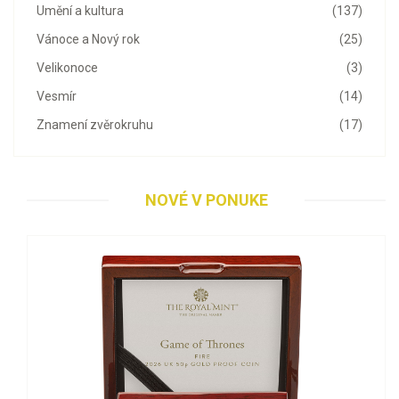
Umění a kultura
(137)
Vánoce a Nový rok
(25)
Velikonoce
(3)
Vesmír
(14)
Znamení zvěrokruhu
(17)
NOVÉ V PONUKE