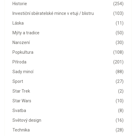
Historie
(254)
Investiční sběratelské mince v etuji / blistru
(103)
Láska
(11)
Mýty a tradice
(50)
Narození
(30)
Popkultura
(108)
Příroda
(201)
Sady mincí
(88)
Sport
(27)
Star Trek
(2)
Star Wars
(10)
Svatba
(8)
Světový design
(16)
Technika
(28)