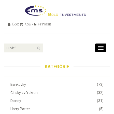
Účet
Košík
Prihlásiť
Toggle
navigati
KATEGÓRIE
Bankovky
(73)
Čínský zvěrokruh
(32)
Disney
(31)
Harry Potter
(5)