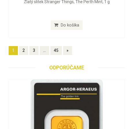
Zlatý slitek Stranger Things, The Perth Mint, 1 g
Do košíka
1
2
3
...
45
»
ODPORÚČAME