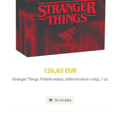
126,63 EUR
Stranger Things: Přátelé nelžou, stříbrná mince v etuji, 1 oz
Do košíka