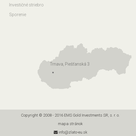
Investičné striebro
Sporenie
Trnava, Piešťanská 3
Copyright © 2008 - 2016 EMS Gold Investments SR, s. r. o.
mapa stránok
info@zlato-eu.sk