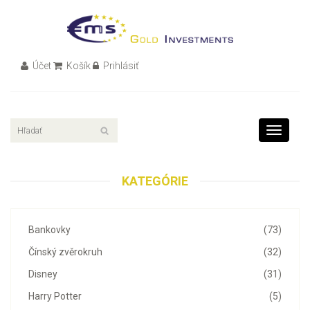
Účet
Košík
Prihlásiť
Toggle
navigati
KATEGÓRIE
Bankovky
(73)
Čínský zvěrokruh
(32)
Disney
(31)
Harry Potter
(5)