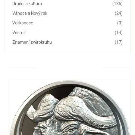
Umění a kultura
(135)
Vánoce a Nový rok
(24)
Velikonoce
(3)
Vesmír
(14)
Znamení zvěrokruhu
(17)