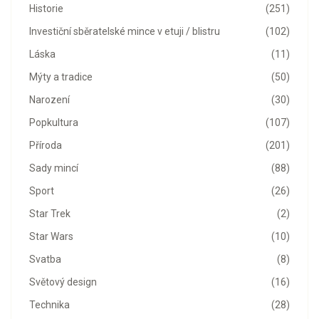
Historie
(251)
Investiční sběratelské mince v etuji / blistru
(102)
Láska
(11)
Mýty a tradice
(50)
Narození
(30)
Popkultura
(107)
Příroda
(201)
Sady mincí
(88)
Sport
(26)
Star Trek
(2)
Star Wars
(10)
Svatba
(8)
Světový design
(16)
Technika
(28)