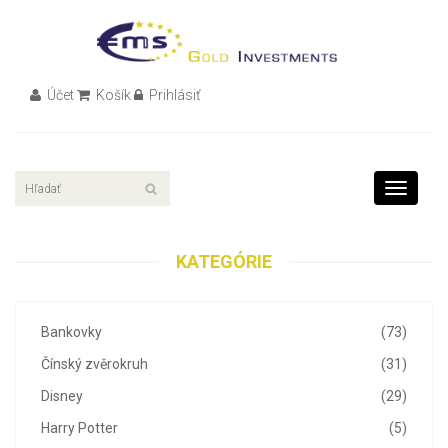
Účet
Košík
Prihlásiť
Toggle
navigati
KATEGÓRIE
Bankovky
(73)
Čínský zvěrokruh
(31)
Disney
(29)
Harry Potter
(5)