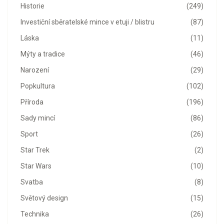
Historie
(249)
Investiční sběratelské mince v etuji / blistru
(87)
Láska
(11)
Mýty a tradice
(46)
Narození
(29)
Popkultura
(102)
Příroda
(196)
Sady mincí
(86)
Sport
(26)
Star Trek
(2)
Star Wars
(10)
Svatba
(8)
Světový design
(15)
Technika
(26)