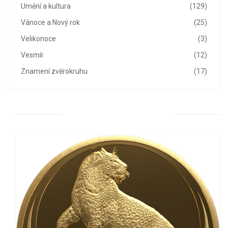
Umění a kultura
(129)
Vánoce a Nový rok
(25)
Velikonoce
(3)
Vesmír
(12)
Znamení zvěrokruhu
(17)