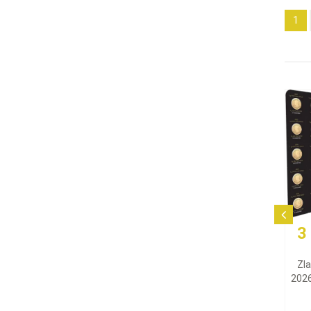
1
3 365,37 EUR
Zlatá minca Maple Leaf
2026 (Maplegram), 25x1 g