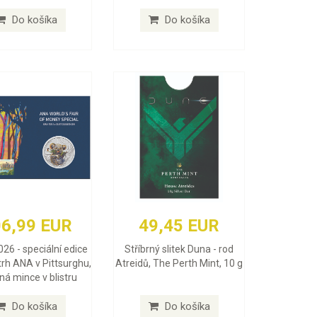
Do košíka
Do košíka
6,99 EUR
49,45 EUR
026 - speciální edice
Stříbrný slitek Duna - rod
trh ANA v Pittsurghu,
Atreidů, The Perth Mint, 10 g
rná mince v blistru
Do košíka
Do košíka