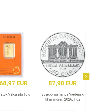
87,98 EUR
3 848,84 EUR
Strieborná minca Viedenskí
Zlatý zliatok Argor Heraeus 1
filharmonici 2026, 1 oz
Oz