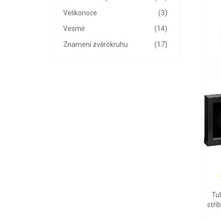
Velikonoce
(3)
Vesmír
(14)
Znamení zvěrokruhu
(17)
Tu
stří