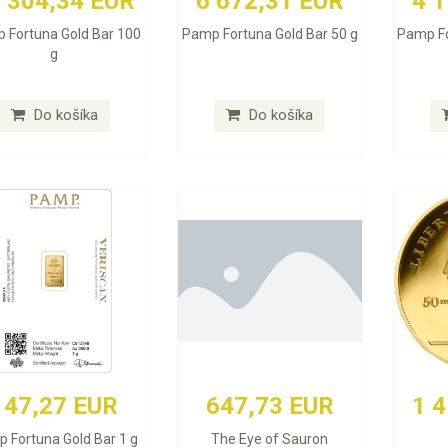
 304,34 EUR
6 672,31 EUR
4 
 Fortuna Gold Bar 100
Pamp Fortuna Gold Bar 50 g
Pamp Fo
g
Do košíka
Do košíka
147,27 EUR
647,73 EUR
1 
 Fortuna Gold Bar 1 g
The Eye of Sauron