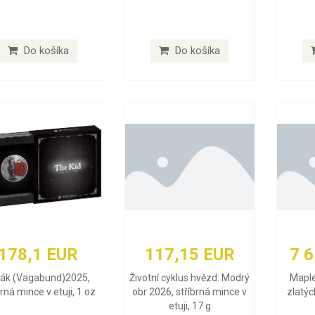
Do košíka
Do košíka
178,1 EUR
117,15 EUR
7 
lák (Vagabund)2025,
Životní cyklus hvězd: Modrý
Maple
brná mince v etuji, 1 oz
obr 2026, stříbrná mince v
zlatýc
etuji, 17 g