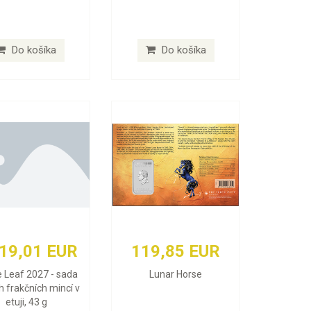
Do košíka
Do košíka
619,01 EUR
119,85 EUR
 Leaf 2027 - sada
Lunar Horse
h frakčních mincí v
etuji, 43 g