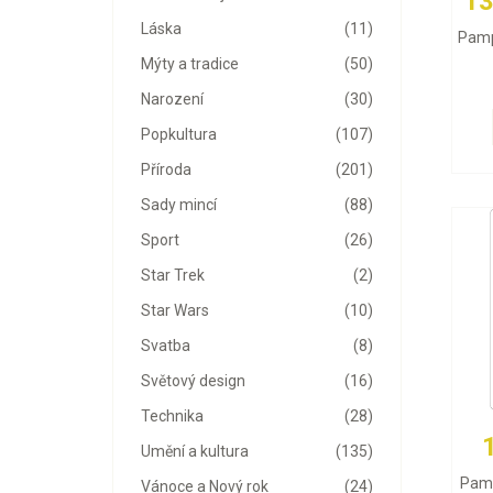
13
Láska
(11)
Pamp
Mýty a tradice
(50)
Narození
(30)
Popkultura
(107)
Příroda
(201)
Sady mincí
(88)
Sport
(26)
Star Trek
(2)
Star Wars
(10)
Svatba
(8)
Světový design
(16)
Technika
(28)
Umění a kultura
(135)
Pamp
Vánoce a Nový rok
(24)