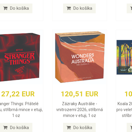
Do košíka
Do košíka
127,22 EUR
120,51 EUR
10
anger Things: Přátelé
Zázraky Austrálie -
Koala 2
, stříbrná mince v etuji,
vnitrozemí 2026, stříbrná
pro vele
1 oz
mince v etuji, 1 oz
stříb
Do košíka
Do košíka