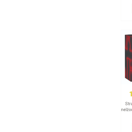
Str
nelžou