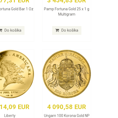
177,31 EUR
3 454,83 EUR
rtuna Gold Bar 1 Oz
Pamp Fortuna Gold 25 x 1 g
Multigram
Do košíka
Do košíka
414,09 EUR
4 090,58 EUR
Liberty
Ungarn 100 Korona Gold NP