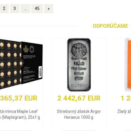
2
3
...
45
»
ODPORÚČAME
2 442,67 EUR
1 268,97 EUR
Strieborný zliatok Argor
Zlatý zliatok Valcambi 10 g
Heraeus 1000 g