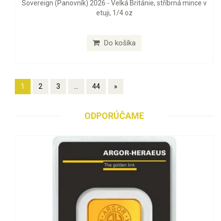
Sovereign (Panovník) 2026 - Velká Británie, stříbrná mince v
etuji, 1/4 oz
Do košíka
1
2
3
...
44
»
ODPORÚČAME