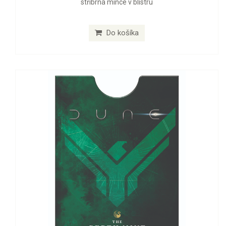
stříbrná mince v blistru
Do košíka