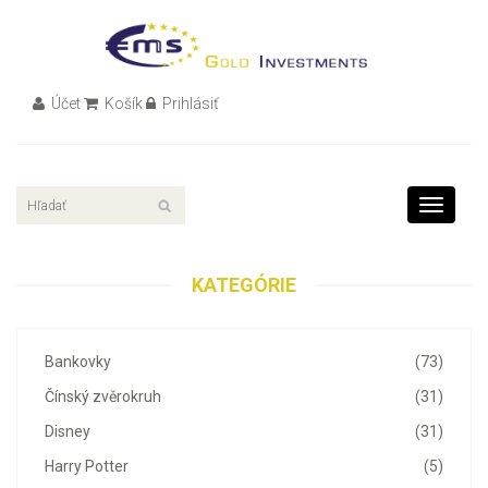
Účet
Košík
Prihlásiť
Toggle
navigati
KATEGÓRIE
Bankovky
(73)
Čínský zvěrokruh
(31)
Disney
(31)
Harry Potter
(5)