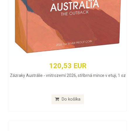
120,53 EUR
Zázraky Austrálie - vnitrozemí 2026, stříbrná mince v etuji, 1 oz
Do košíka