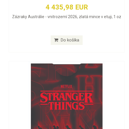
4 435,98 EUR
Zázraky Austrálie - vnitrozemí 2026, zlatá mince v etuji, 1 oz
Do košíka