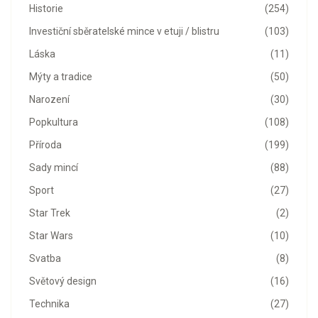
Historie
(254)
Investiční sběratelské mince v etuji / blistru
(103)
Láska
(11)
Mýty a tradice
(50)
Narození
(30)
Popkultura
(108)
Příroda
(199)
Sady mincí
(88)
Sport
(27)
Star Trek
(2)
Star Wars
(10)
Svatba
(8)
Světový design
(16)
Technika
(27)