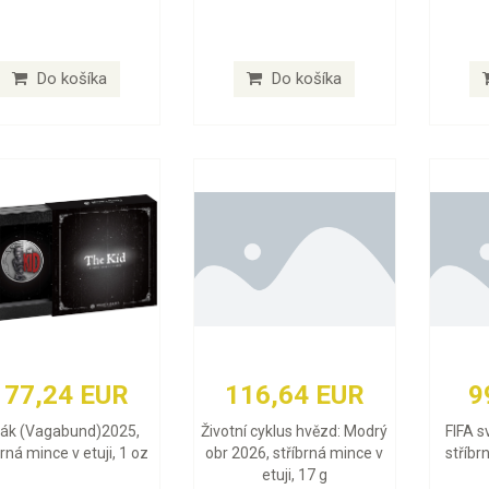
Do košíka
Do košíka
177,24 EUR
116,64 EUR
9
lák (Vagabund)2025,
Životní cyklus hvězd: Modrý
FIFA s
brná mince v etuji, 1 oz
obr 2026, stříbrná mince v
stříbr
etuji, 17 g