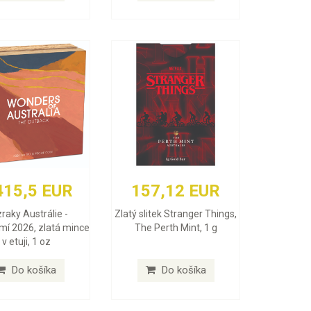
415,5 EUR
157,12 EUR
raky Austrálie -
Zlatý slitek Stranger Things,
mí 2026, zlatá mince
The Perth Mint, 1 g
v etuji, 1 oz
Do košíka
Do košíka