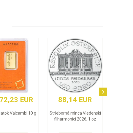
14 EUR
3 858,79 EUR
 minca Viedenskí
Zlatý zliatok Argor Heraeus 1
nici 2026, 1 oz
Oz