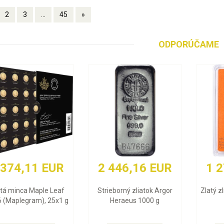
2
3
...
45
»
ODPORÚČAME
46,16 EUR
1 272,23 EUR
88,
orný zliatok Argor
Zlatý zliatok Valcambi 10 g
Strieborná
eraeus 1000 g
filharmo