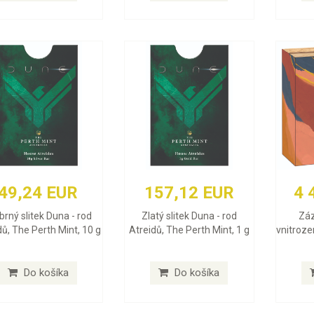
49,24 EUR
157,12 EUR
4 
íbrný slitek Duna - rod
Zlatý slitek Duna - rod
Záz
dů, The Perth Mint, 10 g
Atreidů, The Perth Mint, 1 g
vnitroze
Do košíka
Do košíka