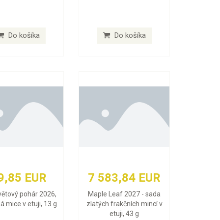
Do košíka
Do košíka
9,85 EUR
7 583,84 EUR
větový pohár 2026,
Maple Leaf 2027 - sada
ná mice v etuji, 13 g
zlatých frakčních mincí v
etuji, 43 g