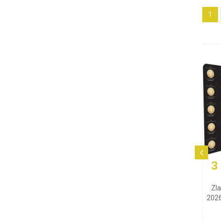
1
3 374,11 EUR
2 4
Zlatá minca Maple Leaf
Strieb
2026 (Maplegram), 25x1 g
H