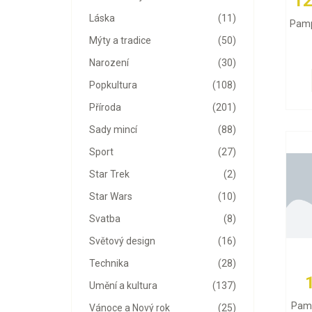
12
Láska
(11)
Pamp
Mýty a tradice
(50)
Narození
(30)
Popkultura
(108)
Příroda
(201)
Sady mincí
(88)
Sport
(27)
Star Trek
(2)
Star Wars
(10)
Svatba
(8)
Světový design
(16)
Technika
(28)
Umění a kultura
(137)
Pamp
Vánoce a Nový rok
(25)