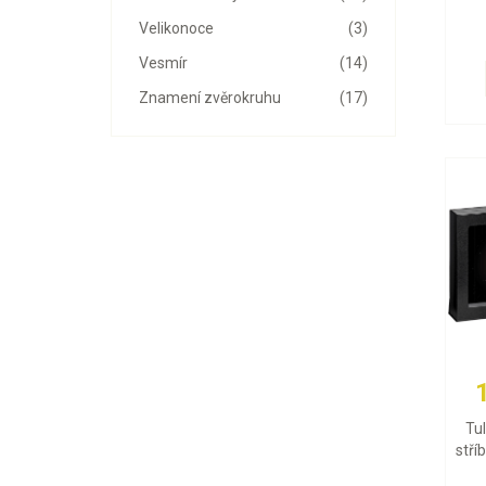
Velikonoce
(3)
Vesmír
(14)
Znamení zvěrokruhu
(17)
Tu
stří