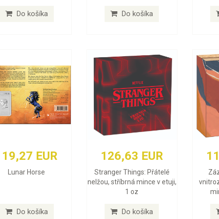
Do košíka
Do košíka
119,27 EUR
126,63 EUR
11
Lunar Horse
Stranger Things: Přátelé
Záz
nelžou, stříbrná mince v etuji,
vnitro
1 oz
min
Do košíka
Do košíka