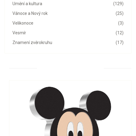
Umění a kultura
(129)
Vánoce a Nový rok
(25)
Velikonoce
(3)
Vesmír
(12)
Znamení zvěrokruhu
(17)