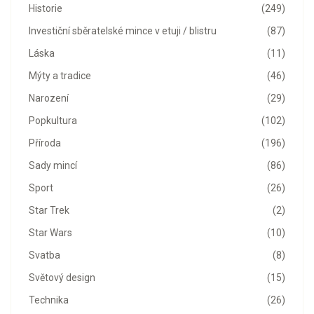
Historie
(249)
Investiční sběratelské mince v etuji / blistru
(87)
Láska
(11)
Mýty a tradice
(46)
Narození
(29)
Popkultura
(102)
Příroda
(196)
Sady mincí
(86)
Sport
(26)
Star Trek
(2)
Star Wars
(10)
Svatba
(8)
Světový design
(15)
Technika
(26)