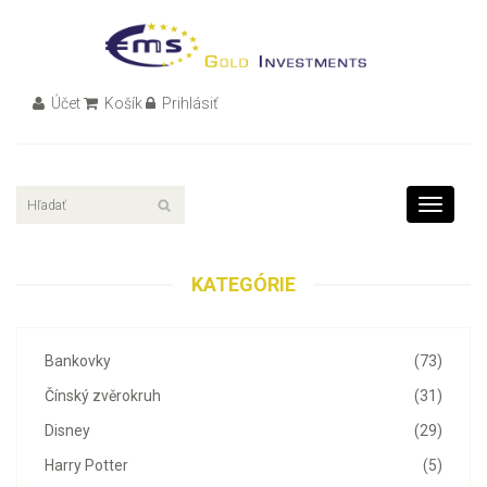
Účet
Košík
Prihlásiť
Toggle
navigati
KATEGÓRIE
Bankovky
(73)
Čínský zvěrokruh
(31)
Disney
(29)
Harry Potter
(5)