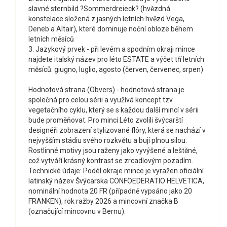
slavné sternbild ?Sommerdreieck? (hvězdná
konstelace složená z jasných letních hvězd Vega,
Deneb a Altair), které dominuje noční obloze během
letních měsíců
3. Jazykový prvek - při levém a spodním okraji mince
najdete italský název pro léto ESTATE a výčet tří letních
měsíců: giugno, luglio, agosto (červen, červenec, srpen)
Hodnotová strana (Obvers) - hodnotová strana je
společná pro celou sérii a využívá koncept tzv.
vegetačního cyklu, který se s každou další mincí v sérii
bude proměňovat. Pro minci Léto zvolili švýcarští
designéři zobrazení stylizované flóry, která se nachází v
nejvyšším stádiu svého rozkvětu a bují plnou silou.
Rostlinné motivy jsou raženy jako vyvýšené a leštěné,
což vytváří krásný kontrast se zrcadlovým pozadím.
Technické údaje: Podél okraje mince je vyražen oficiální
latinský název Švýcarska CONFOEDERATIO HELVETICA,
nominální hodnota 20 FR (případně vypsáno jako 20
FRANKEN), rok ražby 2026 a mincovní značka B
(označující mincovnu v Bernu).