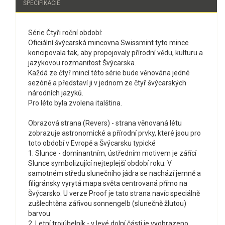
ŠPECIFIKÁCIE
Série Čtyři roční období:
Oficiální švýcarská mincovna Swissmint tyto mince
koncipovala tak, aby propojovaly přírodní vědu, kulturu a
jazykovou rozmanitost Švýcarska.
Každá ze čtyř mincí této série bude věnována jedné
sezóně a představí ji v jednom ze čtyř švýcarských
národních jazyků.
Pro léto byla zvolena italština.
Obrazová strana (Revers) - strana věnovaná létu
zobrazuje astronomické a přírodní prvky, které jsou pro
toto období v Evropě a Švýcarsku typické
1. Slunce - dominantním, ústředním motivem je zářící
Slunce symbolizující nejteplejší období roku. V
samotném středu slunečního jádra se nachází jemně a
filigránsky vyrytá mapa světa centrovaná přímo na
Švýcarsko. U verze Proof je tato strana navíc speciálně
zušlechtěna zářivou sonnengelb (slunečně žlutou)
barvou
2. Letní trojúhelník - v levé dolní části je vyobrazeno