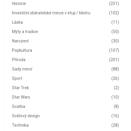
Historie
(251)
Investiční sběratelské mince v etuji / blistru
(102)
Láska
(11)
Mýty a tradice
(50)
Narození
(30)
Popkultura
(107)
Příroda
(201)
Sady mincí
(88)
Sport
(26)
Star Trek
(2)
Star Wars
(10)
Svatba
(8)
Světový design
(16)
Technika
(28)