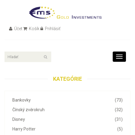
Účet
Košík
Prihlásiť
Toggle
navigati
KATEGÓRIE
Bankovky
(73)
Čínský zvěrokruh
(32)
Disney
(31)
Harry Potter
(5)