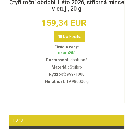
Čtyři roční období: Léto 2026, stříbrná mince
v etuji, 20 g
159,34 EUR
Do košíka
Fixácia ceny:
okamžitá
Dostupnost:
dostupné
Materiál:
Stříbro
Rýdzosť:
999/1000
Hmotnosť:
19.980000 g
POPIS