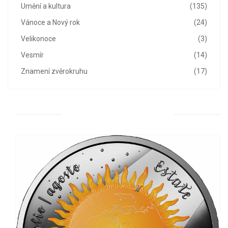
Umění a kultura
(135)
Vánoce a Nový rok
(24)
Velikonoce
(3)
Vesmír
(14)
Znamení zvěrokruhu
(17)