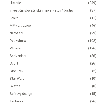
Historie
(249)
Investiční sběratelské mince v etuji / blistru
(87)
Láska
(11)
Mýty a tradice
(46)
Narození
(29)
Popkultura
(102)
Příroda
(196)
Sady mincí
(86)
Sport
(26)
Star Trek
(2)
Star Wars
(10)
Svatba
(8)
Světový design
(15)
Technika
(26)