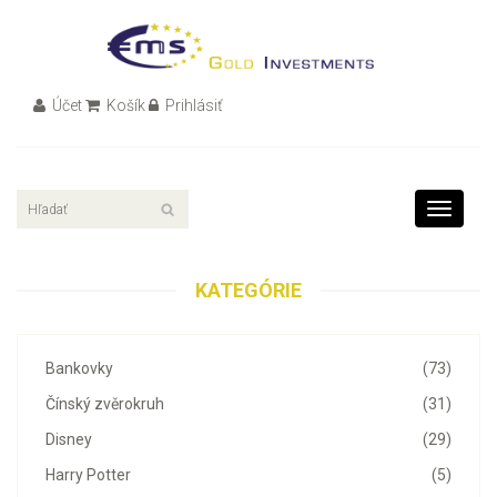
Účet
Košík
Prihlásiť
Toggle
navigati
KATEGÓRIE
Bankovky
(73)
Čínský zvěrokruh
(31)
Disney
(29)
Harry Potter
(5)