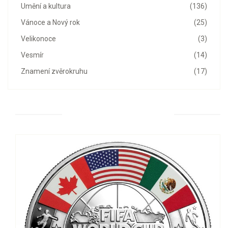
Umění a kultura
(136)
Vánoce a Nový rok
(25)
Velikonoce
(3)
Vesmír
(14)
Znamení zvěrokruhu
(17)