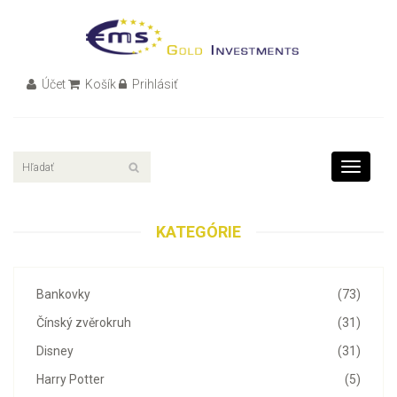
Účet
Košík
Prihlásiť
Toggle
navigati
KATEGÓRIE
Bankovky
(73)
Čínský zvěrokruh
(31)
Disney
(31)
Harry Potter
(5)