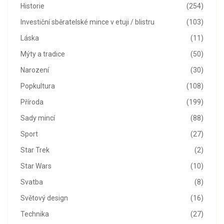
Historie
(254)
Investiční sběratelské mince v etuji / blistru
(103)
Láska
(11)
Mýty a tradice
(50)
Narození
(30)
Popkultura
(108)
Příroda
(199)
Sady mincí
(88)
Sport
(27)
Star Trek
(2)
Star Wars
(10)
Svatba
(8)
Světový design
(16)
Technika
(27)