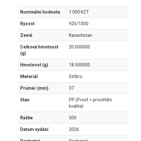
Nominální hodnota
1.000 KZT
Ryzost
925/1000
Země
Kasachstan
Celková hmotnost
20.000000
(g)
Hmotnost (g)
18.500000
Materiál
Stříbro
Průměr (mm)
37
Stav
PP (Proof = prvotřídní
kvalita)
Ražba
500
Datum vydání
2026