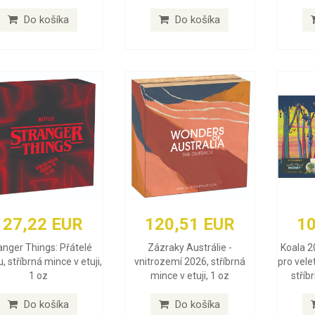
Do košíka
Do košíka
127,22 EUR
120,51 EUR
10
anger Things: Přátelé
Zázraky Austrálie -
Koala 2
, stříbrná mince v etuji,
vnitrozemí 2026, stříbrná
pro vele
1 oz
mince v etuji, 1 oz
stříb
Do košíka
Do košíka