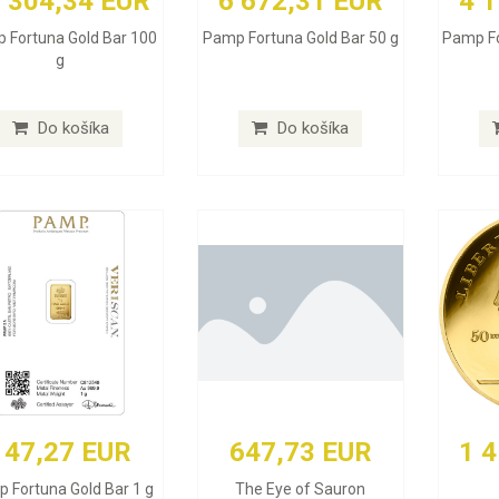
 304,34 EUR
6 672,31 EUR
4 
 Fortuna Gold Bar 100
Pamp Fortuna Gold Bar 50 g
Pamp Fo
g
Do košíka
Do košíka
147,27 EUR
647,73 EUR
1 
 Fortuna Gold Bar 1 g
The Eye of Sauron