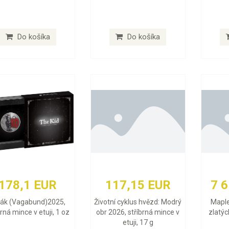
Do košíka
Do košíka
178,1 EUR
117,15 EUR
7 
lák (Vagabund)2025,
Životní cyklus hvězd: Modrý
Maple
brná mince v etuji, 1 oz
obr 2026, stříbrná mince v
zlatýc
etuji, 17 g