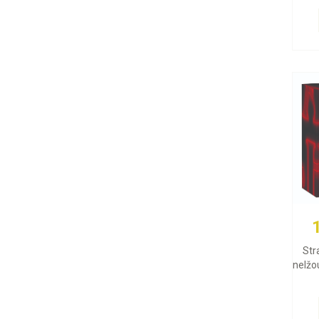
Str
nelžou