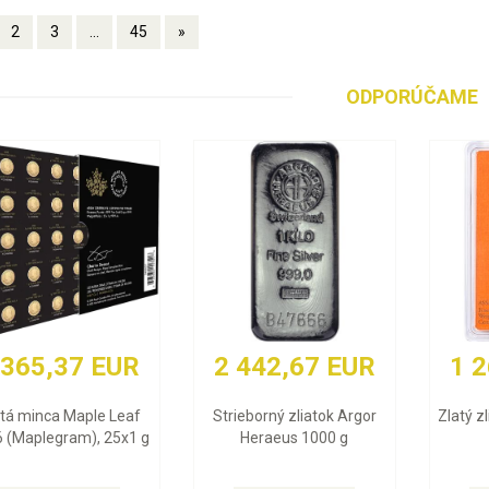
2
3
...
45
»
ODPORÚČAME
2 442,67 EUR
1 268,97 EUR
Strieborný zliatok Argor
Zlatý zliatok Valcambi 10 g
Heraeus 1000 g