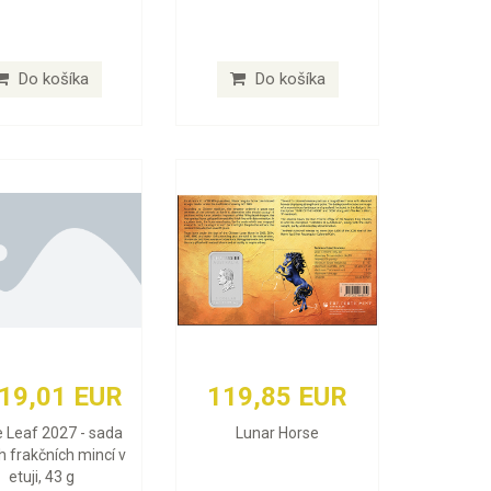
Do košíka
Do košíka
619,01 EUR
119,85 EUR
 Leaf 2027 - sada
Lunar Horse
h frakčních mincí v
etuji, 43 g