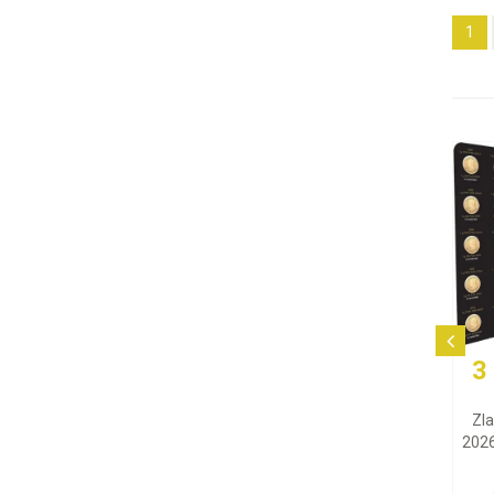
1
3 365,37 EUR
Zlatá minca Maple Leaf
2026 (Maplegram), 25x1 g