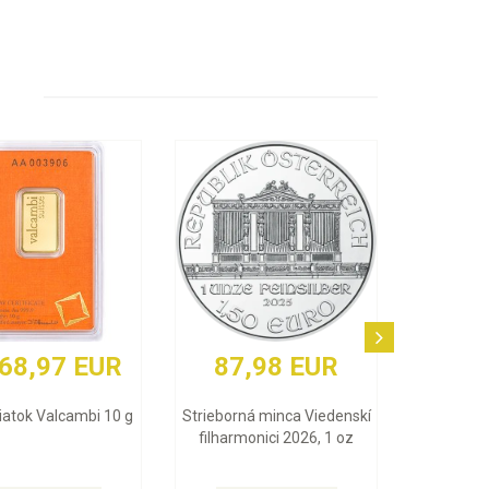
87,98 EUR
3 848,84 EUR
Strieborná minca Viedenskí
Zlatý zliatok Argor Heraeus 1
filharmonici 2026, 1 oz
Oz