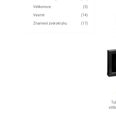
Velikonoce
(3)
Vesmír
(14)
Znamení zvěrokruhu
(17)
Tu
stří