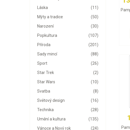
13
Láska
(11)
Pamp
Mýty a tradice
(50)
Narození
(30)
Popkultura
(107)
Příroda
(201)
Sady mincí
(88)
Sport
(26)
Star Trek
(2)
Star Wars
(10)
Svatba
(8)
Světový design
(16)
Technika
(28)
Umění a kultura
(135)
Pamp
Vánoce a Nový rok
(24)