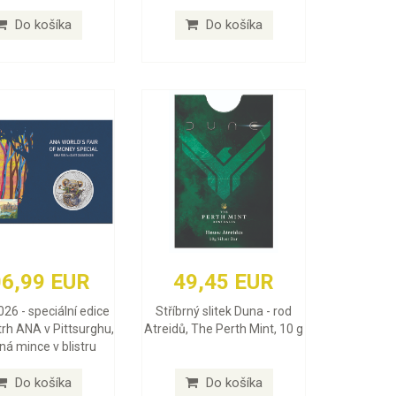
Do košíka
Do košíka
6,99 EUR
49,45 EUR
026 - speciální edice
Stříbrný slitek Duna - rod
trh ANA v Pittsurghu,
Atreidů, The Perth Mint, 10 g
rná mince v blistru
Do košíka
Do košíka