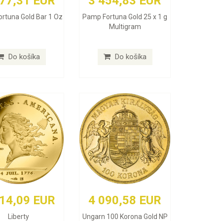
177,31 EUR
3 454,83 EUR
rtuna Gold Bar 1 Oz
Pamp Fortuna Gold 25 x 1 g
Multigram
Do košíka
Do košíka
414,09 EUR
4 090,58 EUR
Liberty
Ungarn 100 Korona Gold NP