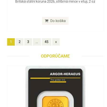
Britská státní koruna 2026, stříbrná mince v etuji, 2 oz
Do košíka
1
2
3
...
45
»
ODPORÚČAME