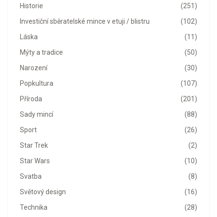
Historie
(251)
Investiční sběratelské mince v etuji / blistru
(102)
Láska
(11)
Mýty a tradice
(50)
Narození
(30)
Popkultura
(107)
Příroda
(201)
Sady mincí
(88)
Sport
(26)
Star Trek
(2)
Star Wars
(10)
Svatba
(8)
Světový design
(16)
Technika
(28)