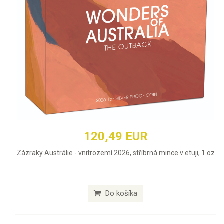
120,49 EUR
Zázraky Austrálie - vnitrozemí 2026, stříbrná mince v etuji, 1 oz
Do košíka