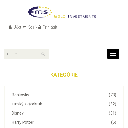
Účet
Košík
Prihlásiť
Toggle
navigati
KATEGÓRIE
Bankovky
(73)
Čínský zvěrokruh
(32)
Disney
(31)
Harry Potter
(5)