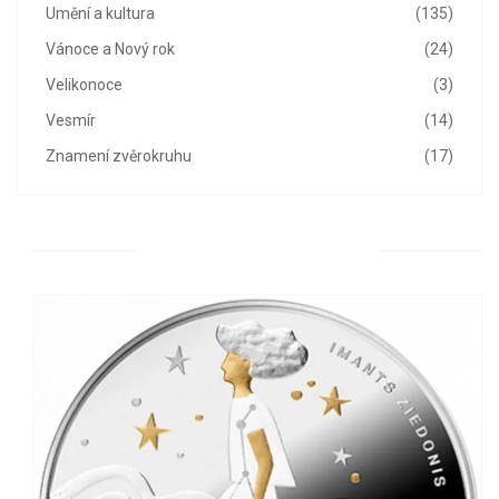
Umění a kultura
(135)
Vánoce a Nový rok
(24)
Velikonoce
(3)
Vesmír
(14)
Znamení zvěrokruhu
(17)