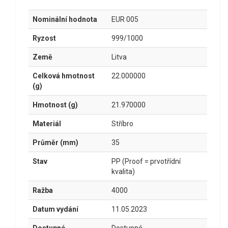
Nominální hodnota
EUR 005
Ryzost
999/1000
Země
Litva
Celková hmotnost
22.000000
(g)
Hmotnost (g)
21.970000
Materiál
Stříbro
Průměr (mm)
35
Stav
PP (Proof = prvotřídní
kvalita)
Ražba
4000
Datum vydání
11.05.2023