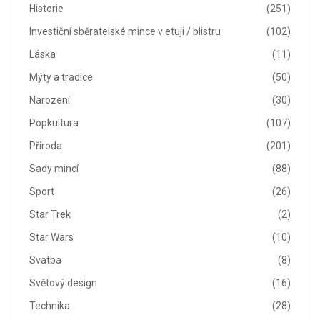
Historie
(251)
Investiční sběratelské mince v etuji / blistru
(102)
Láska
(11)
Mýty a tradice
(50)
Narození
(30)
Popkultura
(107)
Příroda
(201)
Sady mincí
(88)
Sport
(26)
Star Trek
(2)
Star Wars
(10)
Svatba
(8)
Světový design
(16)
Technika
(28)