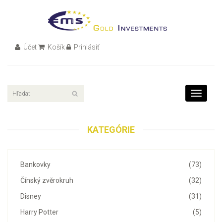
Účet
Košík
Prihlásiť
Toggle
navigati
KATEGÓRIE
Bankovky
(73)
Čínský zvěrokruh
(32)
Disney
(31)
Harry Potter
(5)