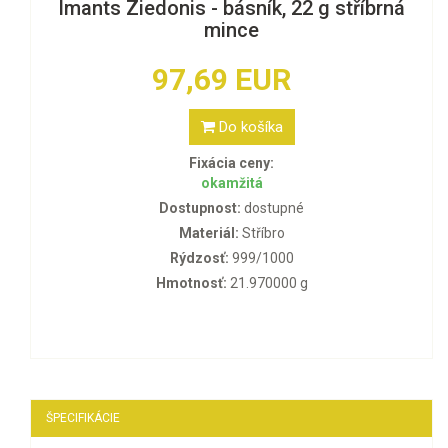
Imants Ziedonis - básník, 22 g stříbrná
mince
97,69 EUR
Do košíka
Fixácia ceny:
okamžitá
Dostupnost:
dostupné
Materiál:
Stříbro
Rýdzosť:
999/1000
Hmotnosť:
21.970000 g
ŠPECIFIKÁCIE