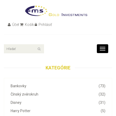
Účet
Košík
Prihlásiť
Toggle
navigati
KATEGÓRIE
Bankovky
(73)
Čínský zvěrokruh
(32)
Disney
(31)
Harry Potter
(5)