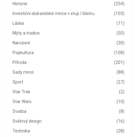
Historie
(254)
Investiční sběratelské mince v etuji / blistru
(103)
Láska
(11)
Mýty a tradice
(50)
Narození
(30)
Popkultura
(108)
Příroda
(201)
Sady mincí
(88)
Sport
(27)
Star Trek
(2)
Star Wars
(10)
Svatba
(8)
Světový design
(16)
Technika
(28)