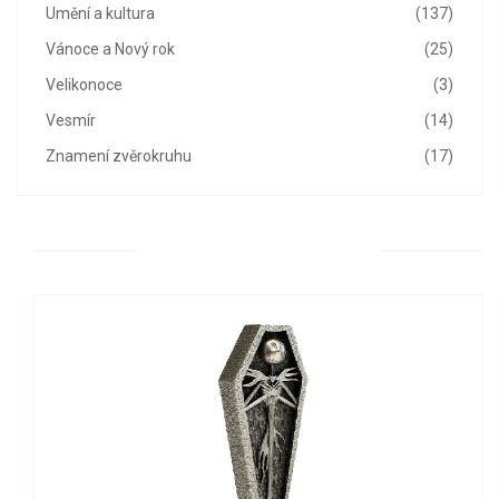
Umění a kultura
(137)
Vánoce a Nový rok
(25)
Velikonoce
(3)
Vesmír
(14)
Znamení zvěrokruhu
(17)