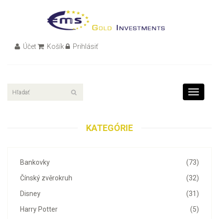
Účet
Košík
Prihlásiť
Toggle
navigati
KATEGÓRIE
Bankovky
(73)
Čínský zvěrokruh
(32)
Disney
(31)
Harry Potter
(5)