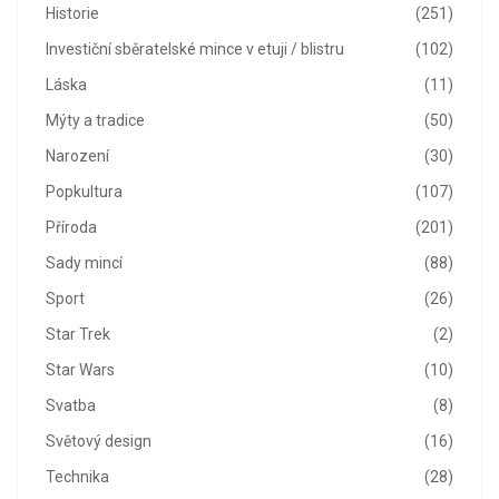
Historie
(251)
Investiční sběratelské mince v etuji / blistru
(102)
Láska
(11)
Mýty a tradice
(50)
Narození
(30)
Popkultura
(107)
Příroda
(201)
Sady mincí
(88)
Sport
(26)
Star Trek
(2)
Star Wars
(10)
Svatba
(8)
Světový design
(16)
Technika
(28)