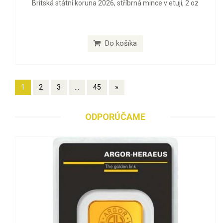
Britská státní koruna 2026, stříbrná mince v etuji, 2 oz
Do košíka
1
2
3
...
45
»
ODPORÚČAME