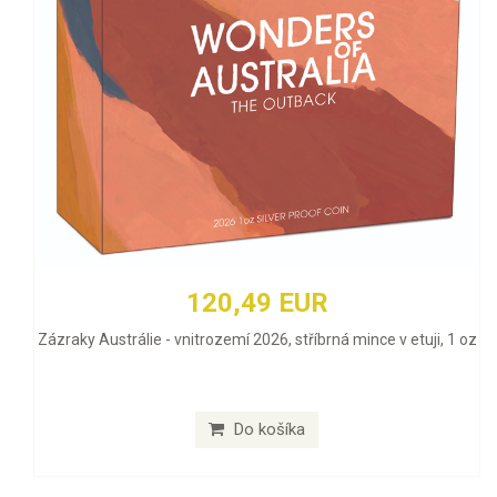
120,49 EUR
Zázraky Austrálie - vnitrozemí 2026, stříbrná mince v etuji, 1 oz
Do košíka