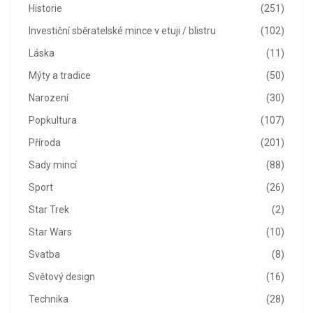
Historie
(251)
Investiční sběratelské mince v etuji / blistru
(102)
Láska
(11)
Mýty a tradice
(50)
Narození
(30)
Popkultura
(107)
Příroda
(201)
Sady mincí
(88)
Sport
(26)
Star Trek
(2)
Star Wars
(10)
Svatba
(8)
Světový design
(16)
Technika
(28)